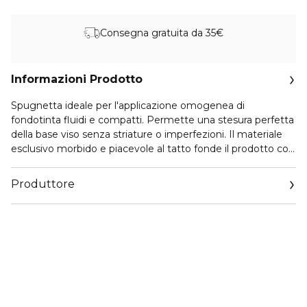
Consegna gratuita da 35€
Informazioni Prodotto
Spugnetta ideale per l'applicazione omogenea di
fondotinta fluidi e compatti. Permette una stesura perfetta
della base viso senza striature o imperfezioni. Il materiale
esclusivo morbido e piacevole al tatto fonde il prodotto con
l'incarnato per un risultato professionale e impeccabile.
Produttore
Email
euroitalia.italy@euroitalia.it