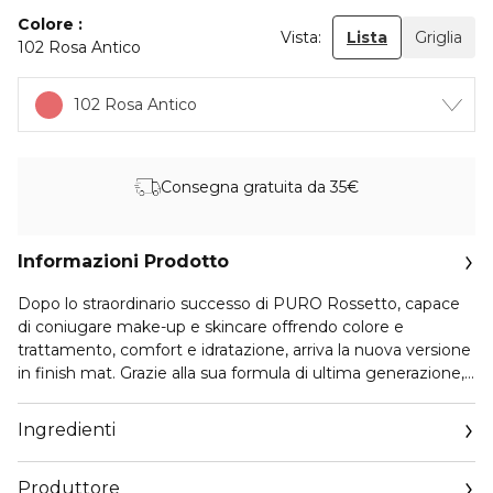
Colore
Vista:
Lista
Griglia
102 Rosa Antico
102 Rosa Antico
Consegna gratuita da 35€
Informazioni Prodotto
Dopo lo straordinario successo di PURO Rossetto, capace
di coniugare make-up e skincare offrendo colore e
trattamento, comfort e idratazione, arriva la nuova versione
in finish mat. Grazie alla sua formula di ultima generazione,
PURO Rossetto Matte avvolge le labbra con un film ultra-
sottile, coprente e aderente, sprigionando l’intensa purezza
Ingredienti
dei pigmenti, selezionati secondo i rigorosi standard della
Collistar Clean Research®. Una performance a lunga durata,
Produttore
in grado di conferire morbidezza e idratazione alle labbra.