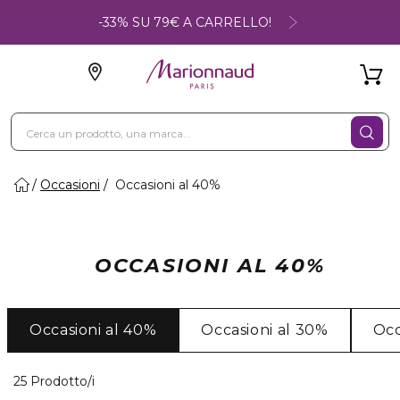
-33% SU 79€ A CARRELLO!
Occasioni
Occasioni al 40%
OCCASIONI AL 40%
Occasioni al 40%
Occasioni al 30%
Occ
25 Prodotti visualizzati
25 Prodotto/i