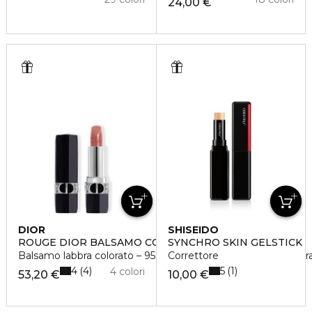
24,00 €
DIOR
SHISEIDO
ROUGE DIOR BALSAMO COLORATO
SYNCHRO SKIN GELSTICK
Balsamo labbra colorato – 95%* di ingredienti di origine natura
Correttore
4
5
4
1
4 colori
53,20 €
10,00 €