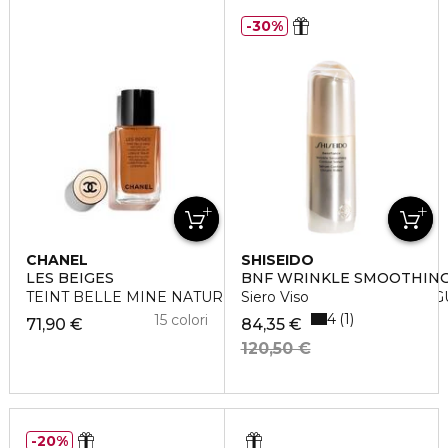
30%
CHANEL
SHISEIDO
LES BEIGES
BNF WRINKLE SMOOTHIN
TEINT BELLE MINE NATURELLE HYDRATATION ET LONG
Siero Viso
4
1
15 colori
71,90 €
84,35 €
120,50 €
20%