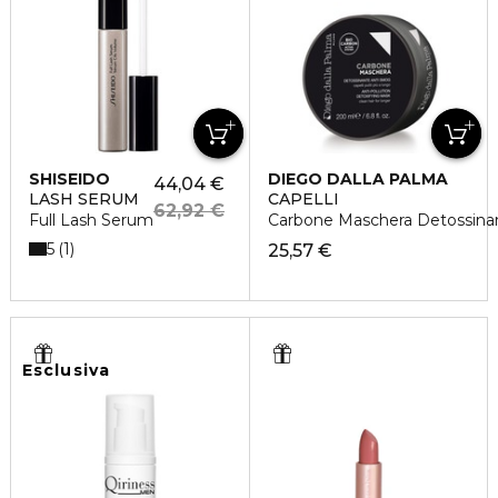
SHISEIDO
DIEGO DALLA PALMA
44,04 €
LASH SERUM
CAPELLI
62,92 €
Full Lash Serum
Carbone Maschera Detossina
5
1
25,57 €
Esclusiva