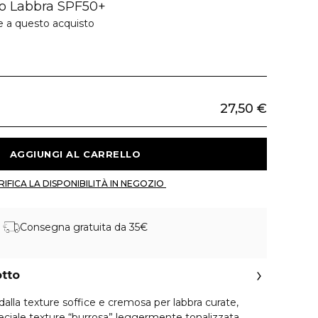
vo Labbra SPF50+
e a questo acquisto
27,50 €
 AGGIUNGI AL CARRELLO 
 VERIFICA LA DISPONIBILITÀ IN NEGOZIO 
Consegna gratuita da 35€
otto
dalla texture soffice e cremosa per labbra curate,
peciale texture “burrosa” leggermente tonalizzata,