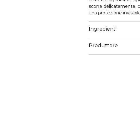
scorre delicatamente, 
una protezione invisibil
Protezione solare molto
l’anno.
Ingredienti
SPF50+
Produttore
Email
customercare@diegoda