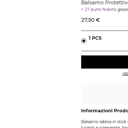
Balsamo Protetti
27 punti fedeltà
grazi
27,50 €
1 PCS
Informazioni Prod
Balsamo labbra in stick 
lucenti e rigenerate. S