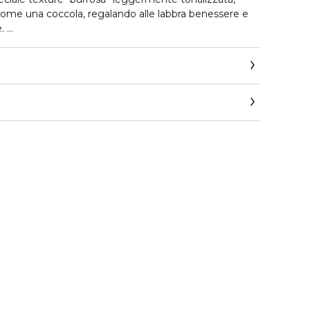
come una coccola, regalando alle labbra benessere e
e.
 elevata per proteggere le labbra sempre 365 giorni
llapalma.com