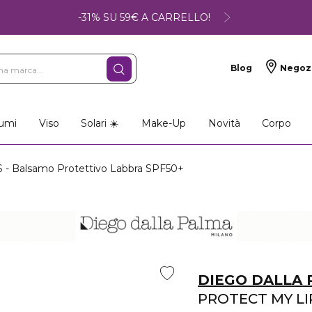
-31% SU 59€ A CARRELLO!
Blog
Negoz
umi
Viso
Solari ☀️
Make-Up
Novità
Corpo
- Balsamo Protettivo Labbra SPF50+
DIEGO DALLA
PROTECT MY LI