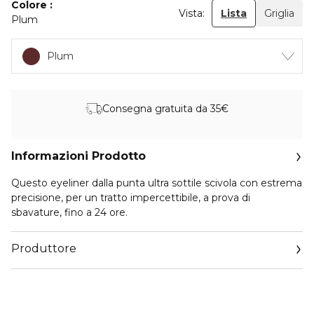
Colore
Vista:
Lista
Griglia
Plum
Plum
Consegna gratuita da 35€
Informazioni Prodotto
Questo eyeliner dalla punta ultra sottile scivola con estrema
precisione, per un tratto impercettibile, a prova di
sbavature, fino a 24 ore.
Produttore
Email
https://corp.shiseido.com/en/scp/inquiry/mail/form.php