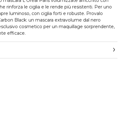
mo mascara L'Oréal Paris volumizzate arricchito con
e rinforza le ciglia e le rende più resistenti. Per uno
pre luminoso, con ciglia forti e robuste. Provalo
 Carbon Black: un mascara extravolume dal nero
 esclusivo cosmetico per un maquillage sorprendente,
te efficace.
astase.corpit@loreal.com