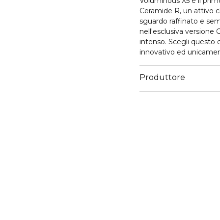
Voluminous X5
è il pri
Ceramide R, un attivo ch
sguardo raffinato e sem
nell'esclusiva versione
intenso. Scegli questo
innovativo ed unicamen
Produttore
Email
servizioconsumatoriker