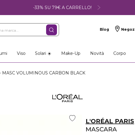
-33% SU 79€ A CARRELLO!
Blog
Negoz
umi
Viso
Solari ☀️
Make-Up
Novità
Corpo
 - MASC VOLUMINOUS CARBON BLACK
L'ORÉAL PARIS
MASCARA