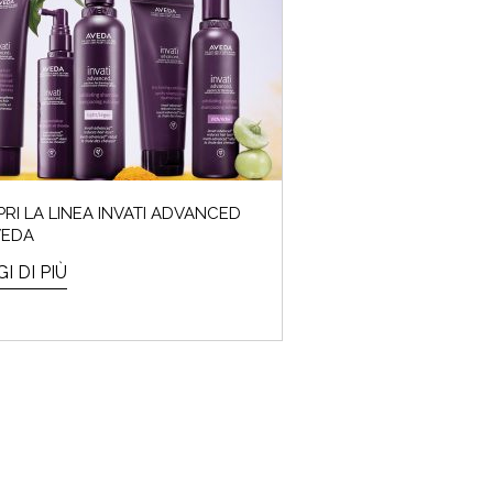
o l’ora!
RI LA LINEA INVATI ADVANCED
VEDA
I DI PIÙ
A PALETTE!
domandat*