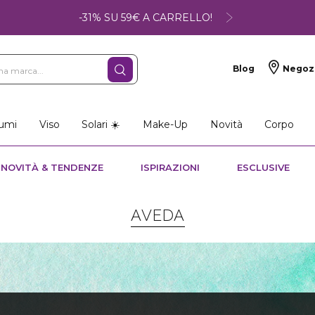
-31% SU 59€ A CARRELLO!
Blog
Negoz
umi
Viso
Solari ☀️
Make-Up
Novità
Corpo
NOVITÀ & TENDENZE
ISPIRAZIONI
ESCLUSIVE
AVEDA