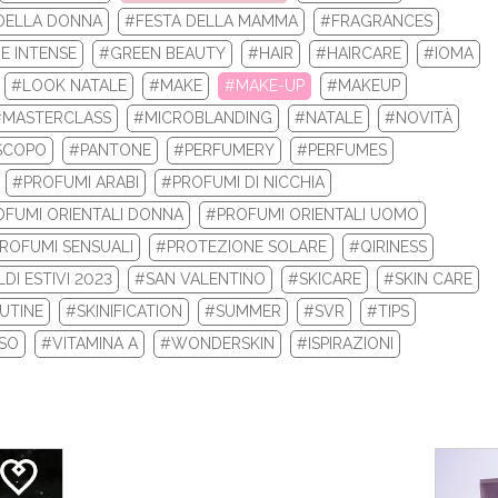
DELLA DONNA
#FESTA DELLA MAMMA
#FRAGRANCES
 la tua nuova routine di bellezza con i prodotti beauty Biotherm e
E INTENSE
#GREEN BEAUTY
#HAIR
#HAIRCARE
#IOMA
Re...
#LOOK NATALE
#MAKE
#MAKE-UP
#MAKEUP
#MASTERCLASS
#MICROBLANDING
#NATALE
#NOVITÀ
LEGGI DI PIÙ
SCOPO
#PANTONE
#PERFUMERY
#PERFUMES
#PROFUMI ARABI
#PROFUMI DI NICCHIA
FUMI ORIENTALI DONNA
#PROFUMI ORIENTALI UOMO
ROFUMI SENSUALI
#PROTEZIONE SOLARE
#QIRINESS
DI ESTIVI 2023
#SAN VALENTINO
#SKICARE
#SKIN CARE
UTINE
#SKINIFICATION
#SUMMER
#SVR
#TIPS
ISO
#VITAMINA A
#WONDERSKIN
#ISPIRAZIONI
 INVERNALI 2024: ECCO I TOP 10 PRODOTT