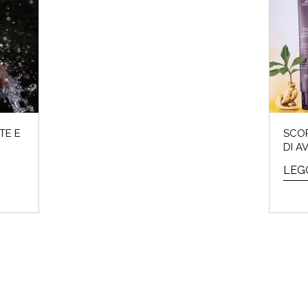
 invernali del 2024 sono iniziati e noi Beauty Addicted non vedevam
Perché cosa...
LEGGI DI PIÙ
TE E
SCOP
DI A
LEGG
CROMIA & BEAUTY: SCOPRI QUAL È LA TU
è l'Armocromia: ad ogni stagione i suoi colori "amici". Ti sei mai 
perchè alc...