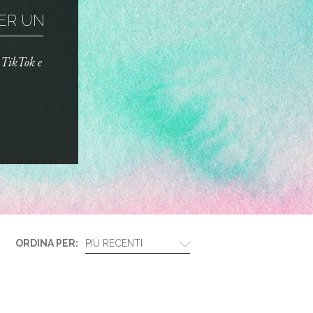
R UN TRUCCO ...
o TikTok e
ORDINA PER:
PIÙ RECENTI
BIOTHERM E LANCÔM...