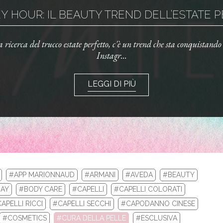
 HOUR: IL BEAUTY TREND DELL’ESTATE PE
la ricerca del trucco estate perfetto, c'è un trend che sta conquistand
Instagr...
LEGGI DI PIÙ
#APP MARIONNAUD
#ARMANI
#AVEDA
#BEAUTY
AY
#BODY CARE
#CAPELLI
#CAPELLI COLORATI
APELLI RICCI
#CAPELLI SECCHI
#CAPODANNO CINESE
LA TUA ROUTINE CON I BEST SELLERS DI 
#COSMETICS
#CURA DELLA PELLE
#ESCLUSIVA