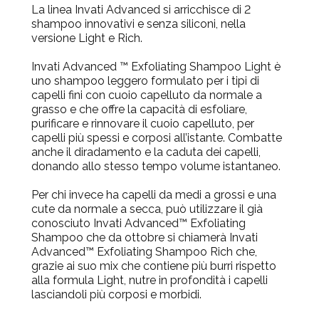
La linea Invati Advanced si arricchisce di 2
shampoo innovativi e senza siliconi, nella
versione Light e Rich.
Invati Advanced ™ Exfoliating Shampoo Light
è
uno shampoo leggero formulato per i tipi di
capelli fini con cuoio capelluto da normale a
grasso e che offre la capacità di esfoliare,
purificare e rinnovare il cuoio capelluto, per
capelli più spessi e corposi all’istante. Combatte
anche il diradamento e la caduta dei capelli,
donando allo stesso tempo volume istantaneo.
Per chi invece ha capelli da medi a grossi e una
cute da normale a secca, può utilizzare il già
conosciuto Invati Advanced™ Exfoliating
Shampoo che da ottobre si chiamerà
Invati
Advanced™ Exfoliating Shampoo Rich
che,
grazie ai suo mix che contiene più burri rispetto
alla formula Light, nutre in profondità i capelli
lasciandoli più corposi e morbidi.