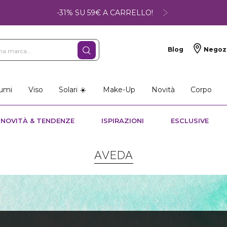
-31% SU 59€ A CARRELLO!
Blog
Negoz
umi
Viso
Solari ☀️
Make-Up
Novità
Corpo
NOVITÀ & TENDENZE
ISPIRAZIONI
ESCLUSIVE
AVEDA