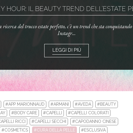
 HOUR: IL BEAUTY TREND DELL’ESTATE PE
la ricerca del trucco estate perfetto, c'è un trend che sta conquistand
Instagr...
LEGGI DI PIÙ
#APP MARIONNAUD
#ARMANI
#AVEDA
#BEAUTY
AY
#BODY CARE
#CAPELLI
#CAPELLI COLORATI
APELLI RICCI
#CAPELLI SECCHI
#CAPODANNO CINESE
LA TUA ROUTINE CON I BEST SELLERS DI 
#COSMETICS
#CURA DELLA PELLE
#ESCLUSIVA