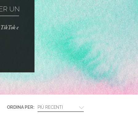
R UN TRUCCO ...
o TikTok e
ORDINA PER:
PIÙ RECENTI
BIOTHERM E LANCÔM...