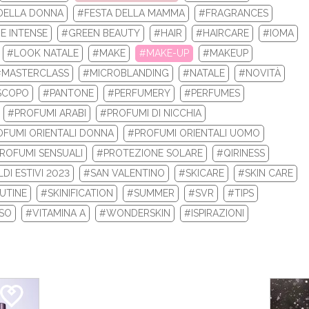
DELLA DONNA
#FESTA DELLA MAMMA
#FRAGRANCES
 la tua nuova routine di bellezza con i prodotti beauty Biotherm e
E INTENSE
#GREEN BEAUTY
#HAIR
#HAIRCARE
#IOMA
Re...
#LOOK NATALE
#MAKE
#MAKE-UP
#MAKEUP
#MASTERCLASS
#MICROBLANDING
#NATALE
#NOVITÀ
LEGGI DI PIÙ
SCOPO
#PANTONE
#PERFUMERY
#PERFUMES
#PROFUMI ARABI
#PROFUMI DI NICCHIA
FUMI ORIENTALI DONNA
#PROFUMI ORIENTALI UOMO
ROFUMI SENSUALI
#PROTEZIONE SOLARE
#QIRINESS
DI ESTIVI 2023
#SAN VALENTINO
#SKICARE
#SKIN CARE
UTINE
#SKINIFICATION
#SUMMER
#SVR
#TIPS
ISO
#VITAMINA A
#WONDERSKIN
#ISPIRAZIONI
 INVERNALI 2024: ECCO I TOP 10 PRODOTT