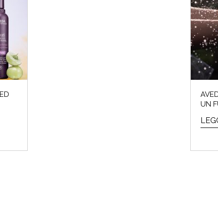
 invernali del 2024 sono iniziati e noi Beauty Addicted non vedevam
Perché cosa...
LEGGI DI PIÙ
CED
AVED
UN F
LEGG
CROMIA & BEAUTY: SCOPRI QUAL È LA TU
è l'Armocromia: ad ogni stagione i suoi colori "amici". Ti sei mai 
perchè alc...