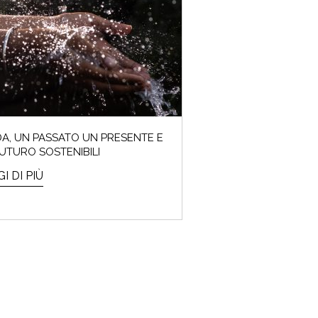
o l’ora!
A, UN PASSATO UN PRESENTE E
UTURO SOSTENIBILI
I DI PIÙ
A PALETTE!
domandat*