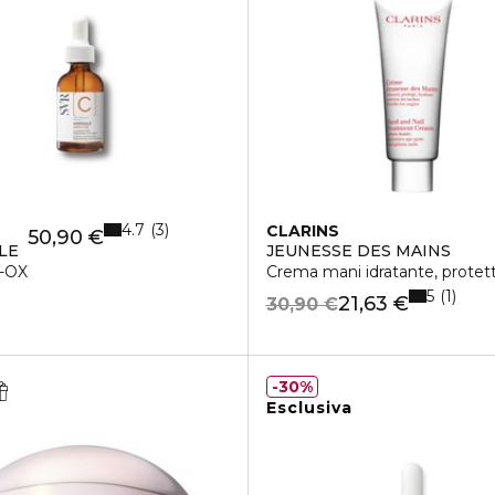
4.7
3
CLARINS
50,90 €
LE
JEUNESSE DES MAINS
I-OX
Crema mani idratante, protetti
5
1
21,63 €
30,90 €
30%
Esclusiva