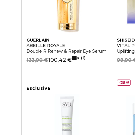
GUERLAIN
SHISEI
ABEILLE ROYALE
VITAL 
Double R Renew & Repair Eye Serum
Upliftin
4
1
100,42 €
133,90 €
99,90 
25%
Esclusiva