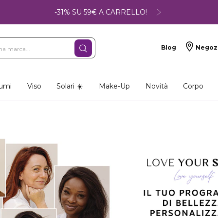
-31% SU 59€ A CARRELLO!
Blog
Negoz
umi
Viso
Solari ☀️
Make-Up
Novità
Corpo