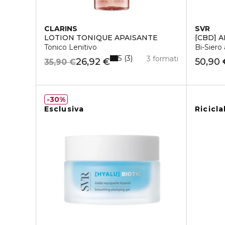
CLARINS
SVR
LOTION TONIQUE APAISANTE
[CBD] 
Tonico Lenitivo
Bi-Siero
5
3
3 formati
26,92 €
50,90 
35,90 €
30%
Esclusiva
Ricicla