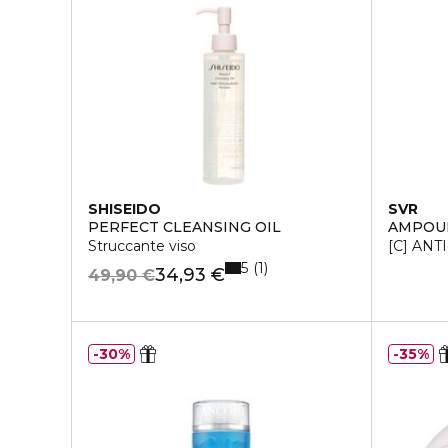
SHISEIDO
SVR
PERFECT CLEANSING OIL
AMPOU
Struccante viso
[C] ANT
5
1
34,93 €
49,90 €
30%
35%