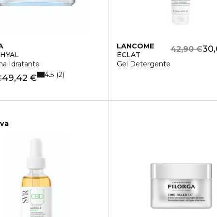
A
LANCÔME
30,
42,90 €
HYAL
ÉCLAT
ma Idratante
Gel Detergente
4.5
2
49,42 €
€
iva