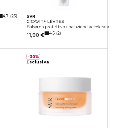
4.7
23
SVR
CICAVIT+ LÈVRES
Balsamo protettivo riparazione accelerata
4.5
2
11,90 €
30%
Esclusiva