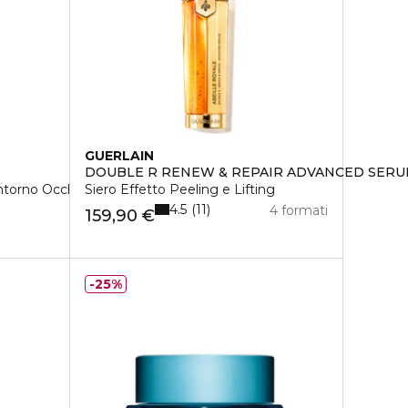
GUERLAIN
DOUBLE R RENEW & REPAIR ADVANCED SER
torno Occhi Ad Azione Levigante E Tonificante
Siero Effetto Peeling e Lifting
4.5
11
4 formati
159,90 €
25%