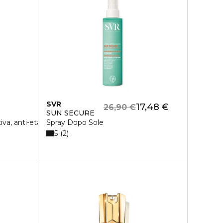
SVR
17,48 €
26,90 €
SUN SECURE
va, anti-età
Spray Dopo Sole
5
2