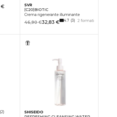
SVR
 €
[C20]BIOTIC
Crema rigenerante illuminante
4.7
3
2 formati
32,83 €
46,90 €
2
SHISEIDO
REFRESHING CLEANSING WATER