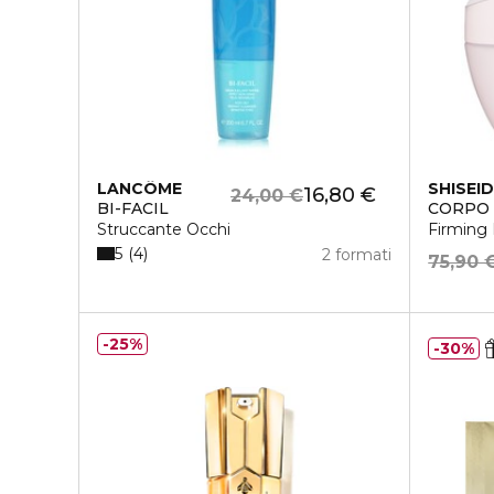
LANCÔME
SHISEI
16,80 €
24,00 €
BI-FACIL
CORPO
Struccante Occhi
Firming
5
4
2 formati
75,90 
25%
30%