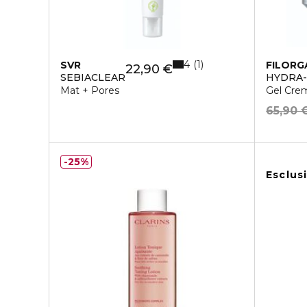
4
1
SVR
FILORG
22,90 €
SEBIACLEAR
HYDRA-
Mat + Pores
Gel Cre
65,90 
25%
Esclus