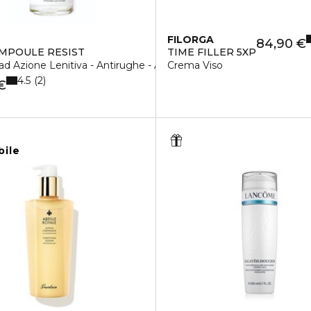
FILORGA
84,90 €
AMPOULE RESIST
TIME FILLER 5XP
 ad Azione Lenitiva - Antirughe - Antiossidante
Crema Viso
4.5
2
€
bile