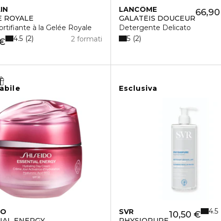
IN
LANCÔME
66,90
E ROYALE
GALATÉIS DOUCEUR
ortifiante à la Gelée Royale
Detergente Delicato
4.5
5
2
2
2 formati
 €
abile
Esclusiva
4.5
DO
SVR
10,50 €
IAL ENERGY
PHYSIOPURE