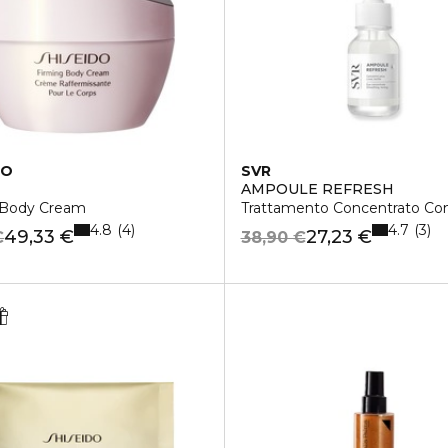
DO
SVR
AMPOULE REFRESH
 Body Cream
Trattamento Concentrato Con
4.8
4.7
4
3
49,33 €
27,23 €
€
38,90 €