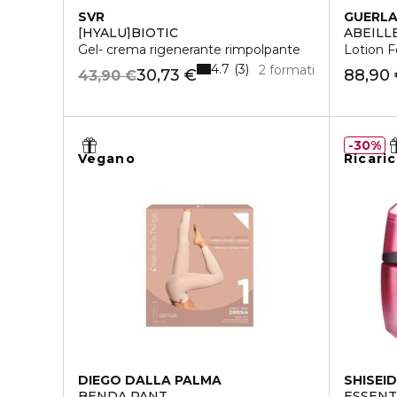
SVR
GUERLA
[HYALU]BIOTIC
ABEILL
Gel- crema rigenerante rimpolpante
Lotion F
4.7
3
2 formati
30,73 €
88,90
43,90 €
30%
Vegano
Ricaric
DIEGO DALLA PALMA
SHISEI
BENDA PANT
ESSENT