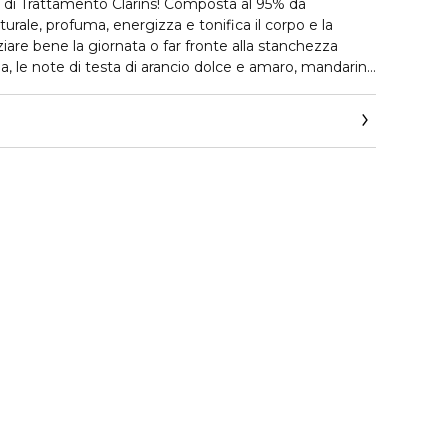
 di Trattamento Clarins! Composta al 95% da
turale, profuma, energizza e tonifica il corpo e la
iare bene la giornata o far fronte alla stanchezza
tta la propria freschezza. Seguono poi note di cuore di
cello e noce moscata, abbinate a effluvi di patchouli,
u Dynamisante il suo carattere rigenerante. La pelle
ergia e compattezza grazie all’azione stimolante
 rosso bio, abbinato al potere tonificante dell’estratto
ervizio-consumatori
nico flacone rosso è ricaricabile.