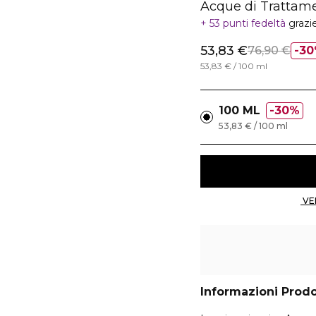
Acque di Trattam
53 punti fedeltà
grazi
53,83 €
76,90 €
30
53,83 € / 100 ml
100 ML
30%
53,83 € / 100 ml
Informazioni Prod