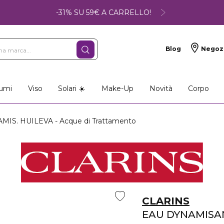
-31% SU 59€ A CARRELLO!
Blog
Negoz
umi
Viso
Solari ☀️
Make-Up
Novità
Corpo
IS. HUILEVA - Acque di Trattamento
CLARINS
EAU DYNAMISA