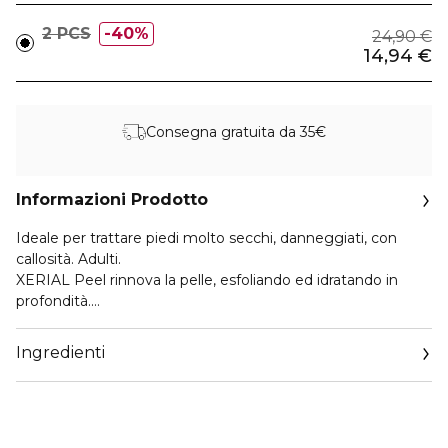
2 PCS
40%
24,90 €
14,94 €
Consegna gratuita da 35€
Informazioni Prodotto
Ideale per trattare piedi molto secchi, danneggiati, con
callosità. Adulti.
XERIAL Peel rinnova la pelle, esfoliando ed idratando in
profondità.
Elevata concentrazione di principi attivi cheratolitici ed
emollienti con azione mirata su zone ruvide ed ispessite del
Ingredienti
piede.
2 calze