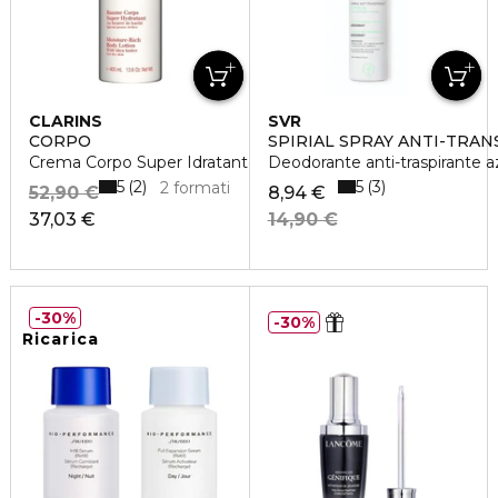
CLARINS
SVR
CORPO
SPIRIAL SPRAY ANTI-TRA
Crema Corpo Super Idratante
Deodorante anti-traspirante a
5
5
2
3
2 formati
52,90 €
8,94 €
37,03 €
14,90 €
30%
30%
Ricarica