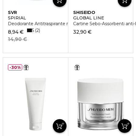
SVR
SHISEIDO
SPIRIAL
GLOBAL LINE
Deodorante Antitraspirante roll-on
Cartine Sebo-Assorbenti anti-l
5
2
8,94 €
32,90 €
14,90 €
30%