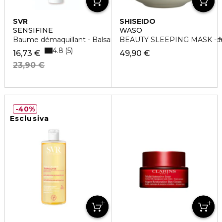
SVR
SHISEIDO
SENSIFINE
WASO
Baume démaquillant - Balsamo detergente doppia azione e
BEAUTY SLEEPING MASK - M
4.8
5
16,73 €
49,90 €
23,90 €
40%
Esclusiva