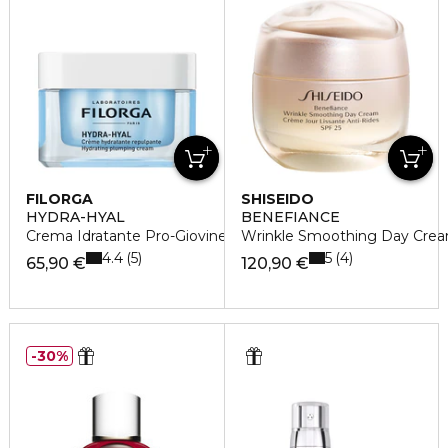
FILORGA
SHISEIDO
HYDRA-HYAL
BENEFIANCE
Crema Idratante Pro-Giovinezza
Wrinkle Smoothing Day Crea
4.4
5
5
4
65,90 €
120,90 €
30%