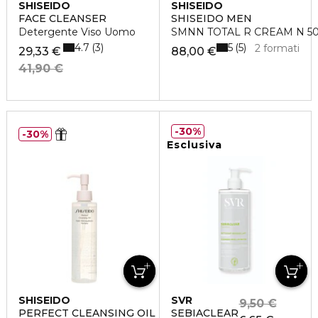
SHISEIDO
SHISEIDO
FACE CLEANSER
SHISEIDO MEN
Detergente Viso Uomo
SMNN TOTAL R CREAM N 5
4.7
5
3
5
2 formati
29,33 €
88,00 €
41,90 €
30%
30%
Esclusiva
SHISEIDO
SVR
9,50 €
PERFECT CLEANSING OIL
SEBIACLEAR