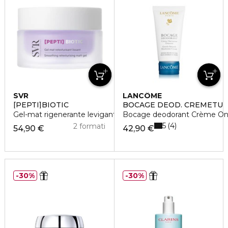
SVR
LANCÔME
[PEPTI]BIOTIC
BOCAGE DEOD. CREMETU
Gel-mat rigenerante levigante
Bocage deodorant Crème On
5
4
2 formati
54,90 €
42,90 €
30%
30%