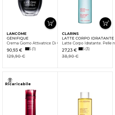
LANCÔME
CLARINS
GÉNIFIQUE
LATTE CORPO IDRATANTE
Crema Giorno Attivatrice Di Giovinezza
Latte Corpo Idratante. Pelle 
5
5
1
3
90,93 €
27,23 €
129,90 €
38,90 €
Ricaricabile