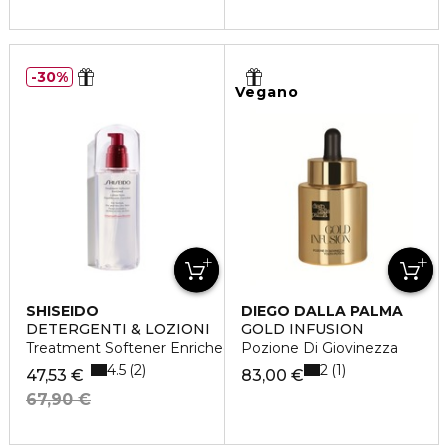
30%
Vegano
SHISEIDO
DIEGO DALLA PALMA
DETERGENTI & LOZIONI
GOLD INFUSION
Treatment Softener Enriched
Pozione Di Giovinezza
4.5
2
2
1
47,53 €
83,00 €
67,90 €