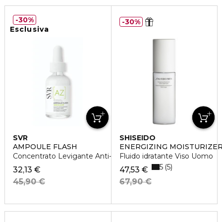
30%
30%
Esclusiva
SVR
SHISEIDO
AMPOULE FLASH
ENERGIZING MOISTURIZER
Concentrato Levigante Anti-Rossori Anti-Imperfezioni
Fluido idratante Viso Uomo
5
5
32,13 €
47,53 €
45,90 €
67,90 €