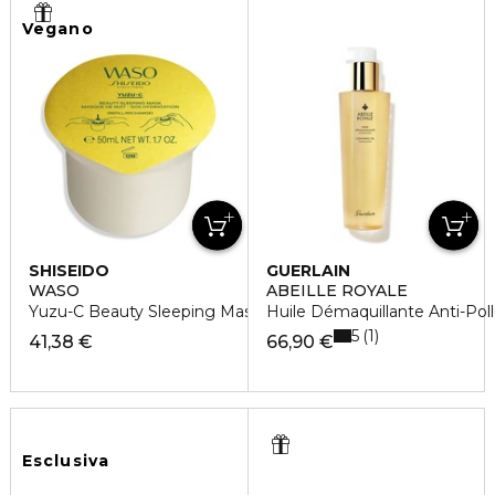
Vegano
SHISEIDO
GUERLAIN
WASO
ABEILLE ROYALE
Yuzu-C Beauty Sleeping Mask Refill
Huile Démaquillante Anti-Poll
5
1
41,38 €
66,90 €
Esclusiva