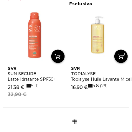
Esclusiva
SVR
SVR
SUN SECURE
TOPIALYSE
Latte Idratante SPF50+
Topialyse Huile Lavante Mice
5
4.8
1
29
21,38 €
16,90 €
32,90 €