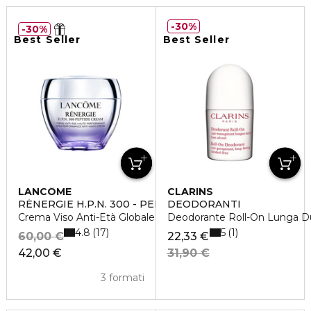
30%
30%
Best Seller
Best Seller
LANCÔME
CLARINS
RÉNERGIE H.P.N. 300 - PEPTIDE CREAM
DEODORANTI
Crema Viso Anti-Età Globale Alta Performance
Deodorante Roll-On Lunga D
4.8
5
17
1
60,00 €
22,33 €
42,00 €
31,90 €
3 formati