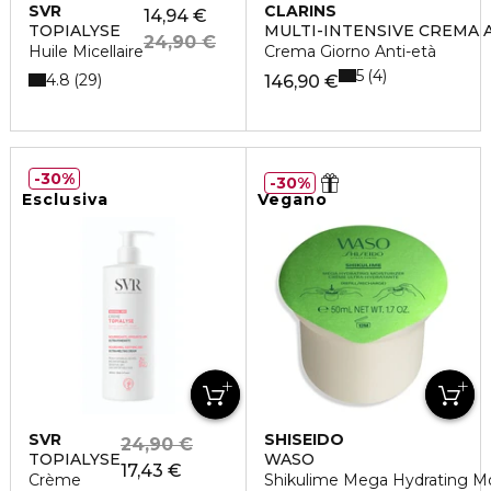
SVR
CLARINS
14,94 €
TOPIALYSE
MULTI-INTENSIVE CREMA A
24,90 €
Huile Micellaire
Crema Giorno Anti-età
5
4
4.8
29
146,90 €
30%
30%
Esclusiva
Vegano
SVR
SHISEIDO
24,90 €
TOPIALYSE
WASO
17,43 €
Crème
Shikulime Mega Hydrating Mois