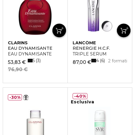
CLARINS
LANCÔME
EAU DYNAMISANTE
RÉNERGIE H.C.F.
EAU DYNAMISANTE
TRIPLE SERUM
5
4
3
6
2 formati
53,83 €
87,00 €
76,90 €
40%
30%
Esclusiva