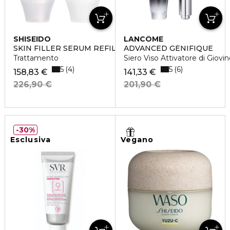
SHISEIDO
LANCÔME
SKIN FILLER SERUM REFILL
ADVANCED GÉNIFIQUE
Trattamento
Siero Viso Attivatore di Giovi
5
5
4
6
158,83 €
141,33 €
226,90 €
201,90 €
30%
Esclusiva
Vegano