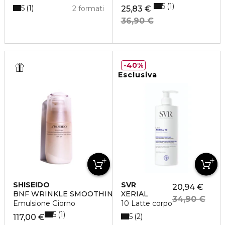
5
1
5
1
2 formati
25,83 €
36,90 €
40%
Esclusiva
SHISEIDO
SVR
20,94 €
BNF WRINKLE SMOOTHING
XERIAL
34,90 €
Emulsione Giorno
10 Latte corpo
5
1
5
2
117,00 €