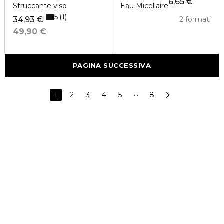
6,65 €
Struccante viso
Eau Micellaire
5
1
34,93 €
2 formati
49,90 €
PAGINA SUCCESSIVA
1
2
3
4
5
···
8