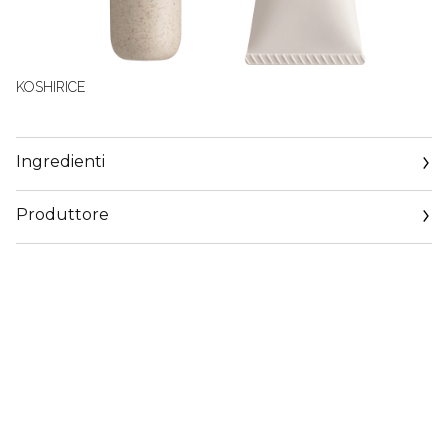
KOSHIRICE
Ingredienti
Produttore
Email
https://corp.shiseido.com/en/scp/inquiry/mail/form.php