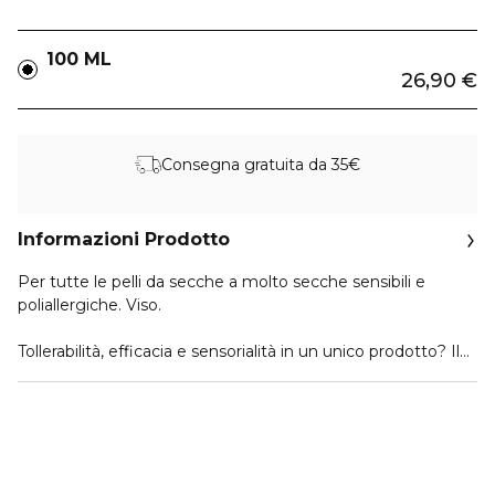
100 ML
26,90 €
Consegna gratuita da 35€
Informazioni Prodotto
Per tutte le pelli da secche a molto secche sensibili e
poliallergiche. Viso.
Tollerabilità, efficacia e sensorialità in un unico prodotto? Il
nuovo Sensifine Nutri-Baume è la risposta. Formulato con
soli 10 ingredienti ed il 95% di ingredienti di origine naturale
meticolosamente selezionati, questo prodotto dona
sollievo ed idrata intensamente le pelli fragilizzate. La
texture morbida e cremosa arricchita con burro di karitè si
fonde sulla pelle avvolgendola in un film setoso e