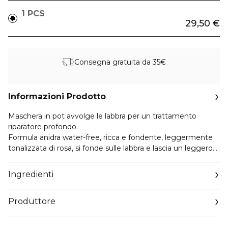
1 PCS
29,50 €
Consegna gratuita da 35€
Informazioni Prodotto
Maschera in pot avvolge le labbra per un trattamento
riparatore profondo.
Formula anidra water-free, ricca e fondente, leggermente
tonalizzata di rosa, si fonde sulle labbra e lascia un leggero
film luminoso e protettivo. Per labbra nutrite, idratante,
dall’aspetto sano e riparate in profondità.
Ingredienti
Produttore
Email