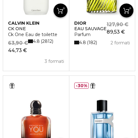
CALVIN KLEIN
DIOR
127,90 €
CK ONE
EAU SAUVAGE
89,53 €
Ck One Eau de toilette
Parfum
4.8
2812
4.8
182
63,90 €
2 formati
44,73 €
3 formati
30%