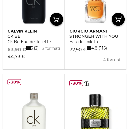
CALVIN KLEIN
GIORGIO ARMANI
CK BE
STRONGER WITH YOU
Ck Be Eau de Toilette
Eau de Toilette
5
4.8
2
116
3 formati
63,90 €
77,90 €
44,73 €
4 formati
30%
30%