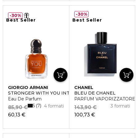
30%
30%
Best Seller
Best Seller
GIORGIO ARMANI
CHANEL
STRONGER WITH YOU INTENSELY
BLEU DE CHANEL
Eau De Parfum
PARFUM VAPORIZZATORE
5
7
4 formati
3 formati
85,90 €
143,90 €
60,13 €
100,73 €