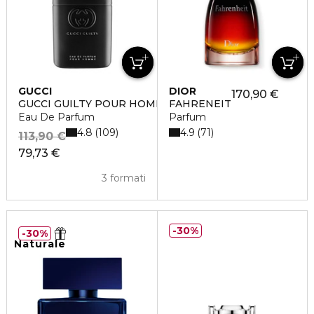
GUCCI
DIOR
170,90 €
GUCCI GUILTY POUR HOMME
FAHRENEIT
Eau De Parfum
Parfum
4.8
4.9
109
71
113,90 €
79,73 €
3 formati
30%
30%
Naturale