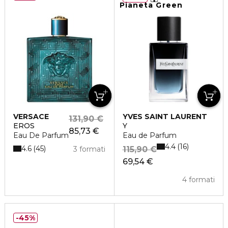
Pianeta Green
VERSACE
YVES SAINT LAURENT
131,90 €
EROS
Y
85,73 €
Eau De Parfum
Eau de Parfum
4.4
16
4.6
45
3 formati
115,90 €
69,54 €
4 formati
45%