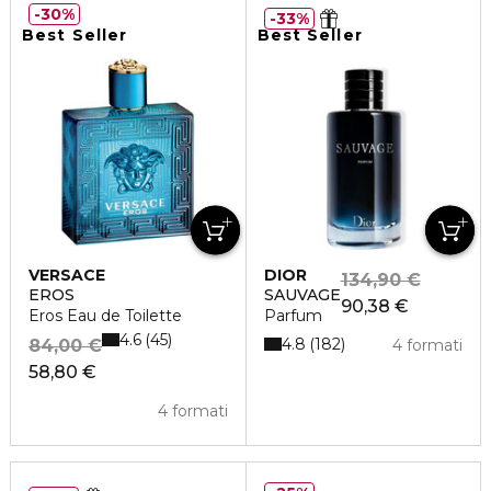
30%
33%
Best Seller
Best Seller
VERSACE
DIOR
134,90 €
EROS
SAUVAGE
90,38 €
Eros Eau de Toilette
Parfum
4.6
45
4.8
182
84,00 €
4 formati
58,80 €
4 formati