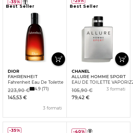
25%
35%
Best Seller
Best Seller
DIOR
CHANEL
FAHRENHEIT
ALLURE HOMME SPORT
Fahrenheit Eau De Toilette
EAU DE TOILETTE VAPORI
4.9
71
3 formati
223,90 €
105,90 €
145,53 €
79,42 €
3 formati
35%
40%