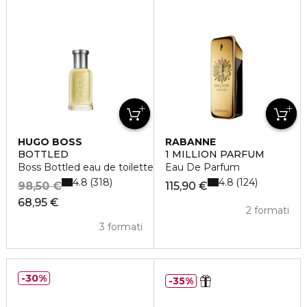
HUGO BOSS
RABANNE
BOTTLED
1 MILLION PARFUM
Boss Bottled eau de toilette vaporisateur
Eau De Parfum
4.8
4.8
318
124
98,50 €
115,90 €
68,95 €
2 formati
3 formati
30%
35%