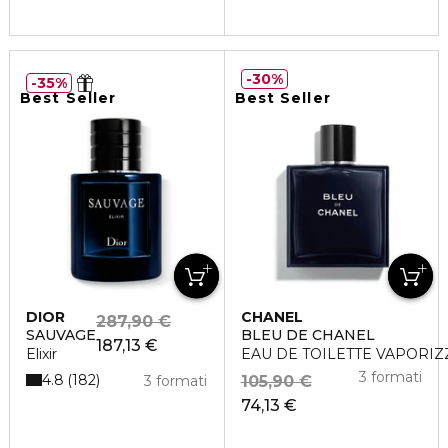
30%
35%
Best Seller
Best Seller
DIOR
CHANEL
287,90 €
SAUVAGE
BLEU DE CHANEL
187,13 €
Elixir
EAU DE TOILETTE VAPORI
3 formati
4.8
182
3 formati
105,90 €
74,13 €