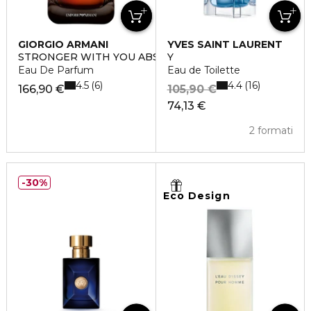
GIORGIO ARMANI
YVES SAINT LAURENT
STRONGER WITH YOU ABSOLUTELY
Y
Eau De Parfum
Eau de Toilette
4.5
4.4
6
16
166,90 €
105,90 €
74,13 €
2 formati
30%
Eco Design