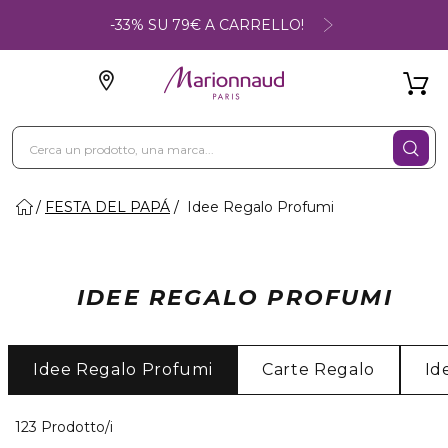
-33% SU 79€ A CARRELLO!
FESTA DEL PAPÁ
Idee Regalo Profumi
IDEE REGALO PROFUMI
Idee Regalo Profumi
Carte Regalo
Id
40 Prodotti visualizzati
123 Prodotto/i