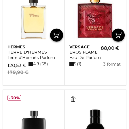
HERMÈS
VERSACE
88,00 €
TERRE D'HERMÈS
EROS FLAME
Terre d'Hermès Parfum
Eau De Parfum
4.9
5
68
1
3 formati
120,53 €
179,90 €
30%