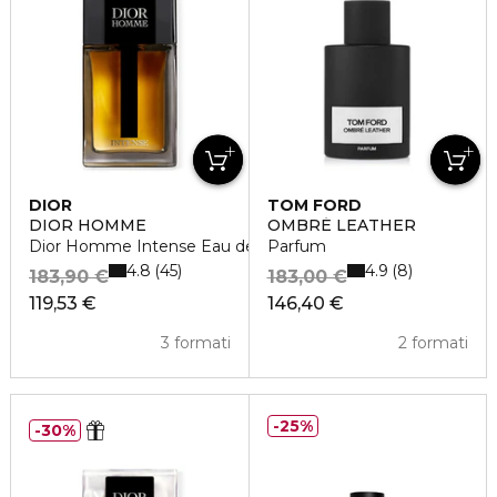
DIOR
TOM FORD
DIOR HOMME
OMBRÉ LEATHER
Dior Homme Intense Eau de Parfum
Parfum
4.8
4.9
45
8
183,90 €
183,00 €
119,53 €
146,40 €
3 formati
2 formati
25%
30%