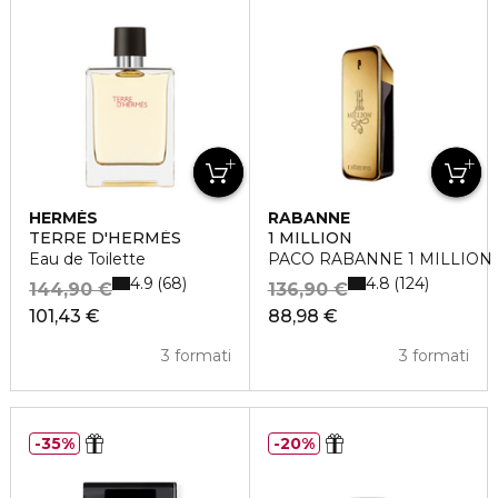
HERMÈS
RABANNE
TERRE D'HERMÈS
1 MILLION
Eau de Toilette
PACO RABANNE 1 MILLION Ea
4.9
4.8
68
124
144,90 €
136,90 €
101,43 €
88,98 €
3 formati
3 formati
35%
20%