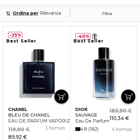
Ordina per
Rilevanza
Filtra
25%
40%
Best Seller
Best Seller
CHANEL
DIOR
183,90 €
BLEU DE CHANEL
SAUVAGE
110,34 €
EAU DE PARFUM VAPORIZZATORE
Eau De Parfum
3 formati
4.8
182
119,90 €
4 formati
89,92 €