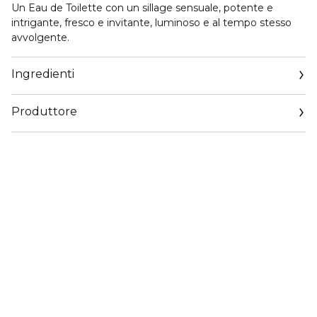
Un Eau de Toilette con un sillage sensuale, potente e
intrigante, fresco e invitante, luminoso e al tempo stesso
avvolgente.
Ingredienti
Produttore
Email
https://www.dior.com/it_it/beauty/contact-parfum