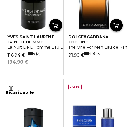
YVES SAINT LAURENT
DOLCE&GABBANA
LA NUIT HOMME
THE ONE
La Nuit De L'Homme Eau De Parfum
The One For Men Eau de Pa
5
4.8
2
5
116,94 €
91,90 €
194,90 €
30%
Ricaricabile