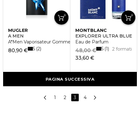
MUGLER
MONTBLANC
A MEN
EXPLORER ULTRA BLUE
A*Men Vaporisateur Gomme Eau de Toilette
Eau de Parfum
5
5
2
1
2 formati
80,90 €
48,00 €
33,60 €
PAGINA SUCCESSIVA
1
2
3
4