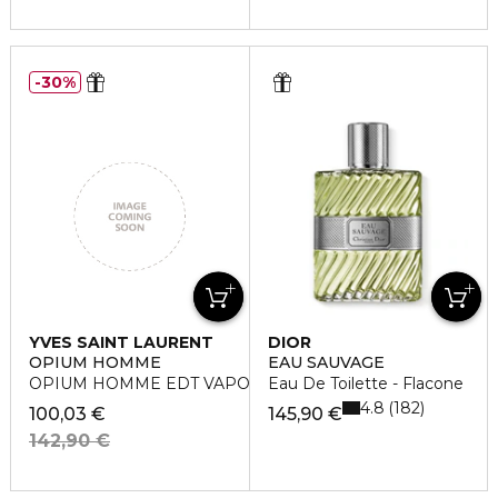
30%
YVES SAINT LAURENT
DIOR
OPIUM HOMME
EAU SAUVAGE
OPIUM HOMME EDT VAPO 100 ML
Eau De Toilette - Flacone
4.8
182
100,03 €
145,90 €
142,90 €