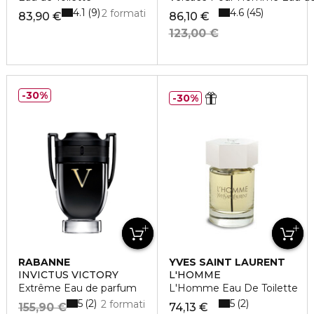
4.1
4.6
9
45
2 formati
83,90 €
86,10 €
123,00 €
30%
30%
RABANNE
YVES SAINT LAURENT
INVICTUS VICTORY
L'HOMME
Extrême Eau de parfum
L'Homme Eau De Toilette
5
5
2
2
2 formati
155,90 €
74,13 €