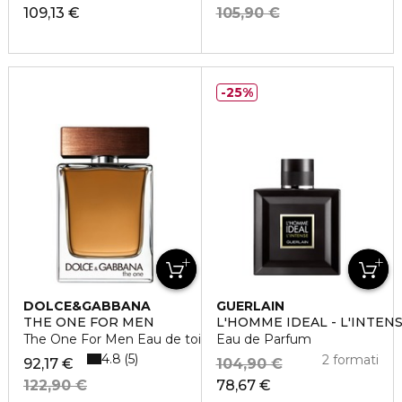
109,13 €
105,90 €
25%
DOLCE&GABBANA
GUERLAIN
THE ONE FOR MEN
L'HOMME IDEAL - L'INTEN
The One For Men Eau de toilette
Eau de Parfum
4.8
5
2 formati
92,17 €
104,90 €
122,90 €
78,67 €