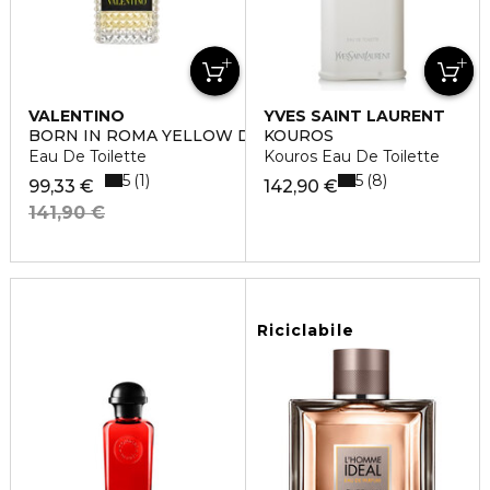
VALENTINO
YVES SAINT LAURENT
BORN IN ROMA YELLOW DREAM UOMO
KOUROS
Eau De Toilette
Kouros Eau De Toilette
5
5
1
8
99,33 €
142,90 €
141,90 €
Riciclabile