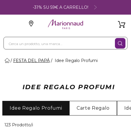
-31% SU 59€ A CARRELLO!
FESTA DEL PAPÁ
Idee Regalo Profumi
IDEE REGALO PROFUMI
Idee Regalo Profumi
Carte Regalo
Id
40 Prodotti visualizzati
123 Prodotto/i