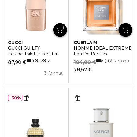
GUCCI
GUERLAIN
GUCCI GUILTY
HOMME IDEAL EXTREME
Eau de Toilette For Her
Eau De Parfum
4.8
5
2812
1
2 formati
87,90 €
104,90 €
78,67 €
3 formati
30%