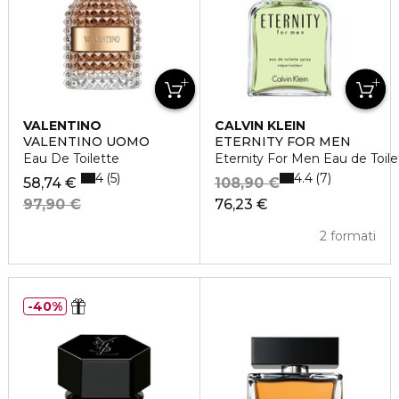
VALENTINO
CALVIN KLEIN
VALENTINO UOMO
ETERNITY FOR MEN
Eau De Toilette
Eternity For Men Eau de Toile
4
4.4
5
7
58,74 €
108,90 €
97,90 €
76,23 €
2 formati
40%