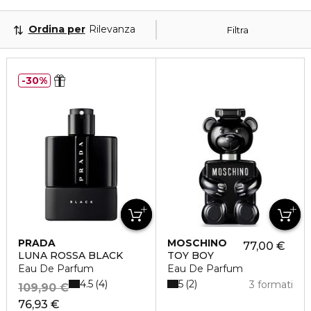
Ordina per
Rilevanza
Filtra
30%
PRADA
MOSCHINO
77,00 €
LUNA ROSSA BLACK
TOY BOY
Eau De Parfum
Eau De Parfum
4.5
5
4
2
3 formati
109,90 €
76,93 €