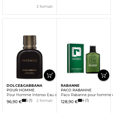
2 formati
DOLCE&GABBANA
RABANNE
POUR HOMME
PACO RABANNE
Pour Homme Intenso Eau de Parfum
Paco Rabanne pour homme ea
5
4
1
1
2 formati
96,90 €
128,90 €