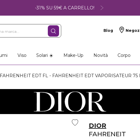
-31% SU 59€ A CARRELLO!
Blog
Negoz
umi
Viso
Solari ☀️
Make-Up
Novità
Corpo
FAHRENHEIT EDT FL - FAHRENHEIT EDT VAPORISATEUR 75
DIOR
FAHRENEIT