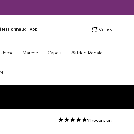
i Marionnaud
App
Carrello
Uomo
Marche
Capelli
🎁 Idee Regalo
 ML
71 recensioni