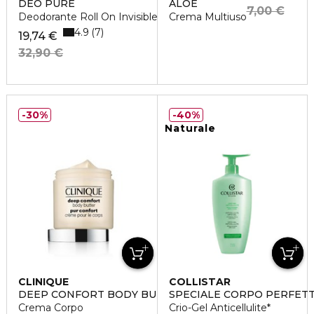
DEO PURE
ALOE
7,00 €
Deodorante Roll On Invisible 48 ore
Crema Multiuso
4.9
7
19,74 €
32,90 €
30%
40%
Naturale
CLINIQUE
COLLISTAR
DEEP CONFORT BODY BUTTER
SPECIALE CORPO PERFET
Crema Corpo
Crio-Gel Anticellulite*