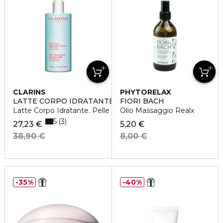
CLARINS
PHYTORELAX
LATTE CORPO IDRATANTE VELLUTATO
FIORI BACH
Latte Corpo Idratante. Pelle normale
Olio Massaggio Realx
5
3
27,23 €
5,20 €
38,90 €
8,00 €
35%
40%