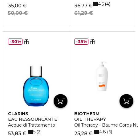
4.5
4
35,00 €
36,77 €
50,00 €
61,29 €
30%
35%
CLARINS
BIOTHERM
EAU RESSOURÇANTE
OIL THERAPY
Acque di Trattamento
Oil Therapy - Baume Corps Nu
5
4.8
2
6
53,83 €
25,28 €