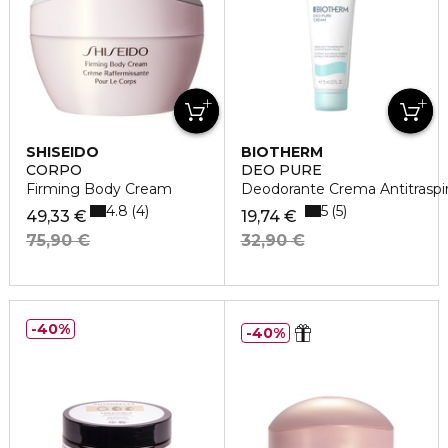
SHISEIDO
BIOTHERM
CORPO
DEO PURE
Firming Body Cream
Deodorante Crema Antitraspi
4.8
5
4
5
49,33 €
19,74 €
75,90 €
32,90 €
40%
40%