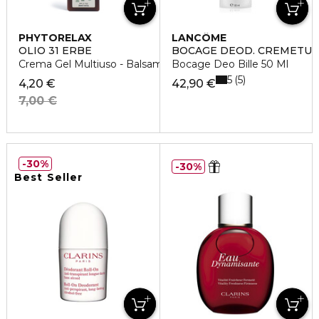
PHYTORELAX
LANCÔME
OLIO 31 ERBE
BOCAGE DEOD. CREMETU
Crema Gel Multiuso - Balsamica E Defaticante
Bocage Deo Bille 50 Ml
5
5
4,20 €
42,90 €
7,00 €
30%
30%
Best Seller