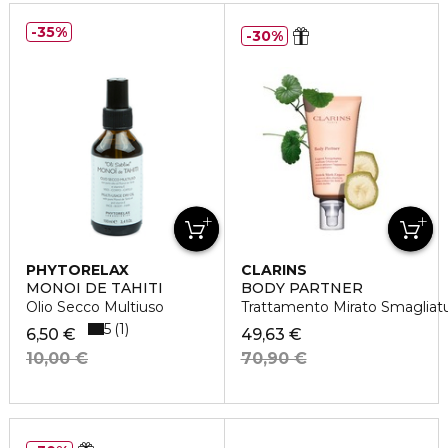
35%
30%
PHYTORELAX
CLARINS
MONOI DE TAHITI
BODY PARTNER
Olio Secco Multiuso
Trattamento Mirato Smagliat
5
1
6,50 €
49,63 €
10,00 €
70,90 €