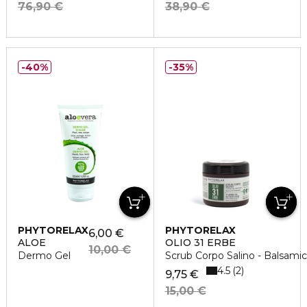
76,90 €
38,90 €
40%
35%
PHYTORELAX
PHYTORELAX
6,00 €
ALOE
OLIO 31 ERBE
10,00 €
Dermo Gel
Scrub Corpo Salino - Balsamic
4.5
2
9,75 €
15,00 €