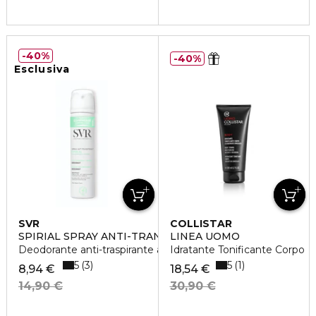
40%
40%
Esclusiva
SVR
COLLISTAR
SPIRIAL SPRAY ANTI-TRANSPIRANT
LINEA UOMO
Deodorante anti-traspirante azione intensa 48h
Idratante Tonificante Corpo
5
5
3
1
8,94 €
18,54 €
14,90 €
30,90 €