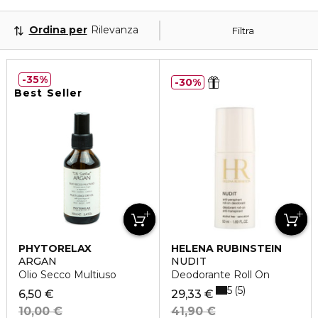
Ordina per
Rilevanza
Filtra
35%
30%
Best Seller
PHYTORELAX
HELENA RUBINSTEIN
ARGAN
NUDIT
Olio Secco Multiuso
Deodorante Roll On
5
5
6,50 €
29,33 €
10,00 €
41,90 €