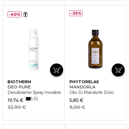
35%
40%
BIOTHERM
PHYTORELAX
DEO PURE
MANDORLA
Deodorante Spray Invisible
Olio Di Mandorle Dolci
5
1
19,74 €
5,85 €
32,90 €
9,00 €