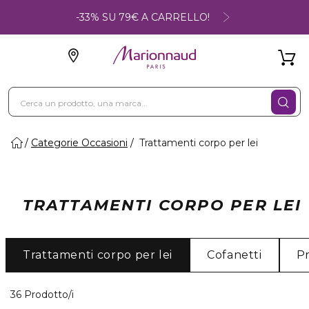
-33% SU 79€ A CARRELLO!
Categorie Occasioni
Trattamenti corpo per lei
TRATTAMENTI CORPO PER LEI
Trattamenti corpo per lei
Cofanetti
Pr
36 Prodotti visualizzati
36 Prodotto/i