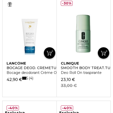
30%
LANCÔME
CLINIQUE
BOCAGE DEOD. CREMETU
SMOOTH BODY TREAT.TU
Bocage deodorant Crème Onctueuse Douceur
Deo Roll On traspirante
5
4
42,90 €
23,10 €
33,00 €
40%
40%
Esclusiva
Esclusiva