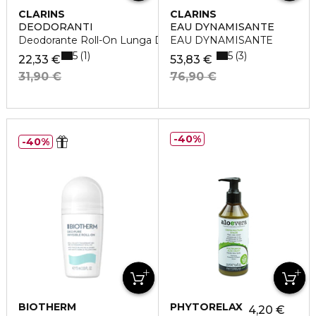
CLARINS
CLARINS
DEODORANTI
EAU DYNAMISANTE
Deodorante Roll-On Lunga Durata
EAU DYNAMISANTE
5
5
1
3
22,33 €
53,83 €
31,90 €
76,90 €
40%
40%
BIOTHERM
PHYTORELAX
4,20 €