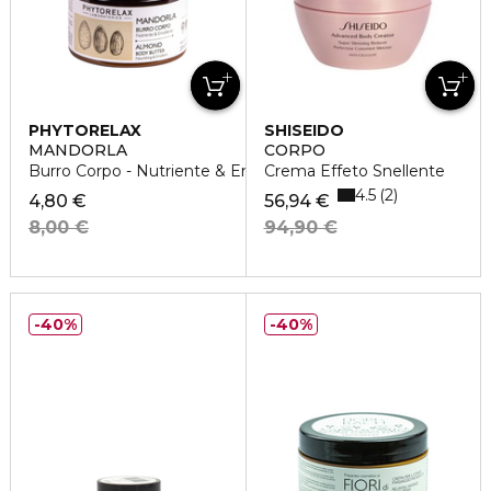
PHYTORELAX
SHISEIDO
MANDORLA
CORPO
Burro Corpo - Nutriente & Emolliente
Crema Effeto Snellente
4.5
2
4,80 €
56,94 €
8,00 €
94,90 €
40%
40%