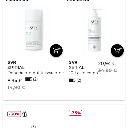
SVR
SVR
20,94 €
SPIRIAL
XERIAL
34,90 €
Deodorante Antitraspirante roll-on
10 Latte corpo
5
2
5
2
8,94 €
14,90 €
35%
30%