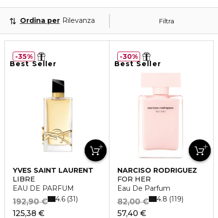
Ordina per
Rilevanza
Filtra
35%
30%
Best Seller
Best Seller
YVES SAINT LAURENT
NARCISO RODRIGUEZ
LIBRE
FOR HER
EAU DE PARFUM
Eau De Parfum
4.6
4.8
31
119
192,90 €
82,00 €
125,38 €
57,40 €