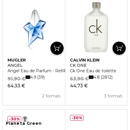
MUGLER
CALVIN KLEIN
ANGEL
CK ONE
Angel Eau de Parfum - Refill
Ck One Eau de toilette
4.9
4.8
39
2812
91,90 €
63,90 €
64,33 €
44,73 €
2 formati
3 formati
30%
30%
Pianeta Green