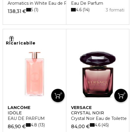
Aromatics in White Eau de Parfum
Eau De Parfum
5
4.6
1
14
3 formati
138,31 €
Ricaricabile
LANCÔME
VERSACE
IDÔLE
CRYSTAL NOIR
EAU DE PARFUM
Crystal Noir Eau de Toilette
4.8
4.6
13
45
86,90 €
84,00 €