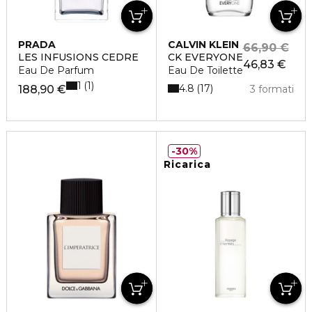
PRADA
CALVIN KLEIN
66,90 €
LES INFUSIONS CEDRE
CK EVERYONE
46,83 €
Eau De Parfum
Eau De Toilette
1
1
4.8
17
188,90 €
3 formati
30%
Ricarica