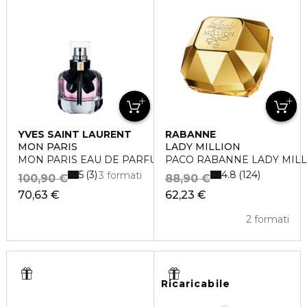
YVES SAINT LAURENT
RABANNE
MON PARIS
LADY MILLION
MON PARIS EAU DE PARFUM
PACO RABANNE LADY MILLI
5
4.8
3
124
3 formati
100,90 €
88,90 €
70,63 €
62,23 €
2 formati
Ricaricabile