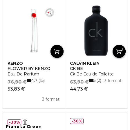
KENZO
CALVIN KLEIN
FLOWER BY KENZO
CK BE
Eau De Parfum
Ck Be Eau de Toilette
4.7
5
15
2
3 formati
76,90 €
63,90 €
53,83 €
44,73 €
3 formati
30%
30%
Pianeta Green