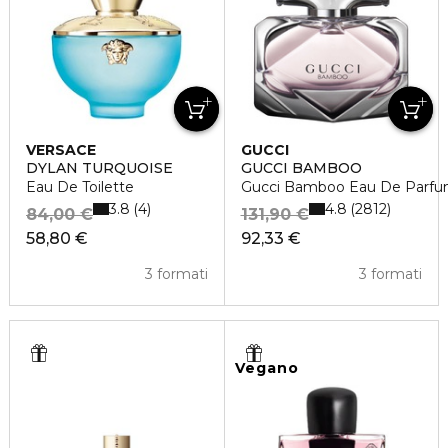
VERSACE
GUCCI
DYLAN TURQUOISE
GUCCI BAMBOO
Eau De Toilette
Gucci Bamboo Eau De Parf
3.8
4.8
4
2812
84,00 €
131,90 €
58,80 €
92,33 €
3 formati
3 formati
Vegano