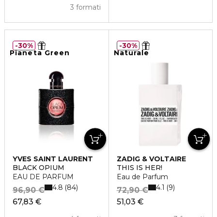
3 formati
30%
30%
Pianeta Green
Naturale
YVES SAINT LAURENT
ZADIG & VOLTAIRE
BLACK OPIUM
THIS IS HER!
EAU DE PARFUM
Eau de Parfum
4.8
4.1
84
9
96,90 €
72,90 €
67,83 €
51,03 €