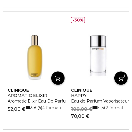
30%
CLINIQUE
CLINIQUE
AROMATIC ELIXIR
HAPPY
Aromatic Elixir Eau De Parfum Spray
Eau de Parfum Vaporisateur
3.8
5
5
5
4 formati
2 formati
52,00 €
100,00 €
70,00 €