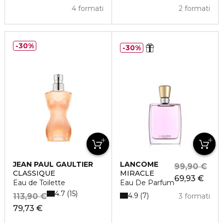
4 formati
2 formati
30%
30%
JEAN PAUL GAULTIER
LANCÔME
99,90 €
CLASSIQUE
MIRACLE
69,93 €
Eau de Toilette
Eau De Parfum
4.7
15
4.9
7
113,90 €
3 formati
79,73 €