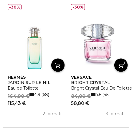
30%
30%
HERMÈS
VERSACE
JARDIN SUR LE NIL
BRIGHT CRYSTAL
Eau de Toilette
Bright Crystal Eau De Toilett
4.9
4.6
68
45
164,90 €
84,00 €
115,43 €
58,80 €
2 formati
3 formati