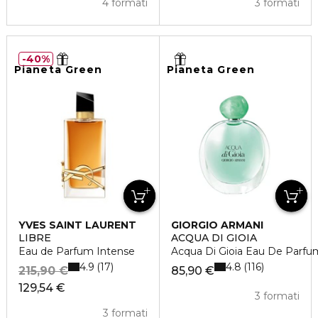
4 formati
3 formati
40%
Pianeta Green
Pianeta Green
YVES SAINT LAURENT
GIORGIO ARMANI
LIBRE
ACQUA DI GIOIA
Eau de Parfum Intense
Acqua Di Gioia Eau De Parfu
4.9
4.8
17
116
215,90 €
85,90 €
129,54 €
3 formati
3 formati