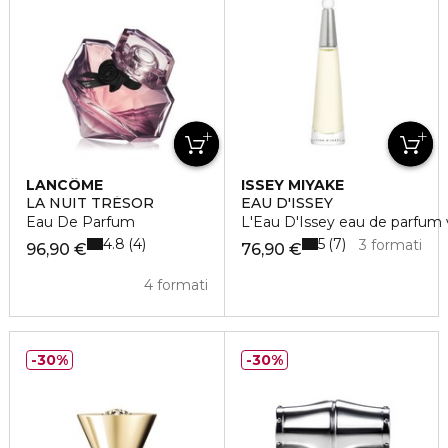
LANCÔME
ISSEY MIYAKE
LA NUIT TRÉSOR
EAU D'ISSEY
Eau De Parfum
L'Eau D'Issey eau de parfum 
4.8
5
4
7
3 formati
96,90 €
76,90 €
4 formati
30%
30%