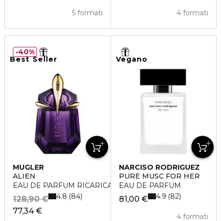
5 formati
4 formati
40%
Best Seller
Vegano
MUGLER
NARCISO RODRIGUEZ
ALIEN
PURE MUSC FOR HER
EAU DE PARFUM RICARICABILE
EAU DE PARFUM
4.8
4.9
84
82
128,90 €
81,00 €
77,34 €
4 formati