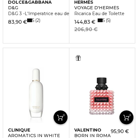
DOLCE&GABBANA
HERMÈS
D&G
VOYAGE D'HERMÈS
D&G 3 -L'Imperatrice eau de toilette
Ricarica Eau de Toilette
5
5
2
5
83,90 €
144,83 €
206,90 €
CLINIQUE
VALENTINO
95,90 €
AROMATICS IN WHITE
BORN IN ROMA