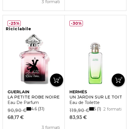
3 formati
25%
30%
Riciclabile
GUERLAIN
HERMÈS
LA PETITE ROBE NOIRE
UN JARDIN SUR LE TOIT
Eau De Parfum
Eau de Toilette
4.6
5
31
1
2 formati
90,90 €
119,90 €
68,17 €
83,93 €
3 formati