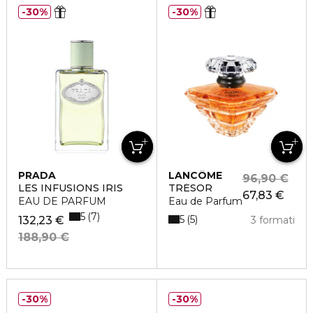
30%
30%
PRADA
LANCÔME
96,90 €
LES INFUSIONS IRIS
TRÉSOR
67,83 €
EAU DE PARFUM
Eau de Parfum
5
7
5
5
132,23 €
3 formati
188,90 €
30%
30%