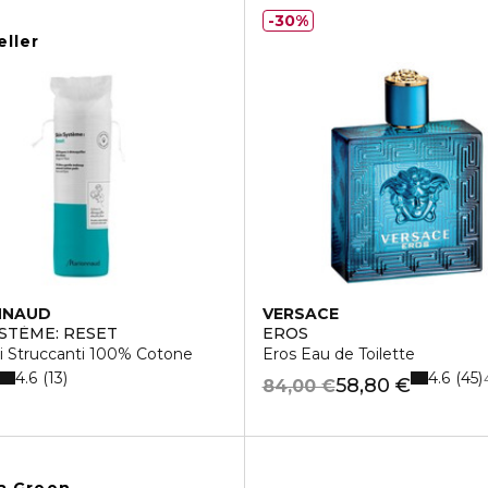
30%
eller
NNAUD
VERSACE
YSTÈME: RESET
EROS
i Struccanti 100% Cotone
Eros Eau de Toilette
4.6
4.6
13
45
58,80 €
84,00 €