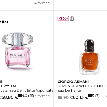
4 formati
30%
eller
CE
GIORGIO ARMANI
 CRYSTAL
STRONGER WITH YOU INT
rystal Eau De Toilette Vaporisateur
Eau De Parfum
4.6
5
45
7
3 formati
58,80 €
60,13 €
€
85,90 €