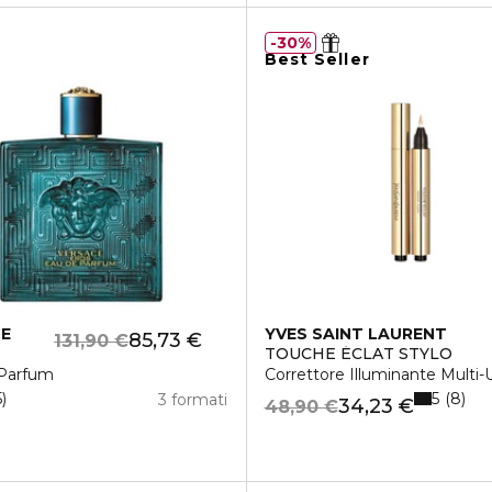
30%
Best Seller
CE
YVES SAINT LAURENT
85,73 €
131,90 €
TOUCHE ÉCLAT STYLO
enza Da 1l
Parfum
Correttore Illuminante Multi-
5
5
8
3 formati
34,23 €
48,90 €