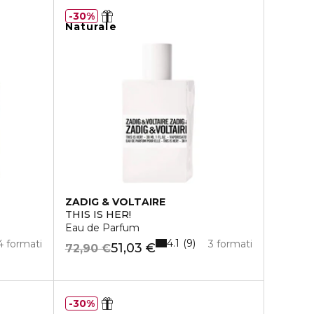
30%
Naturale
ZADIG & VOLTAIRE
THIS IS HER!
Eau de Parfum
4.1
9
4 formati
3 formati
51,03 €
72,90 €
30%