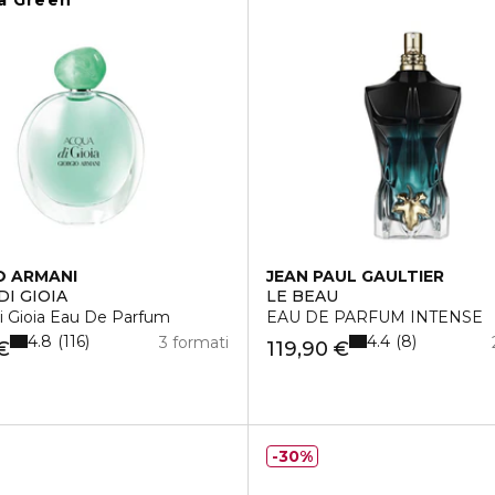
a Green
O ARMANI
JEAN PAUL GAULTIER
DI GIOIA
LE BEAU
i Gioia Eau De Parfum
EAU DE PARFUM INTENSE
4.8
4.4
116
8
3 formati
€
119,90 €
30%