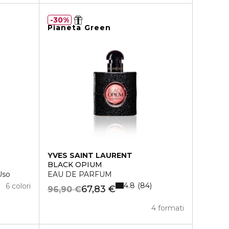
30%
Pianeta Green
YVES SAINT LAURENT
BLACK OPIUM
Uso
EAU DE PARFUM
4.8
84
6 colori
67,83 €
96,90 €
4 formati