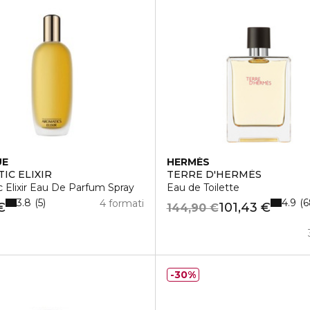
UE
HERMÈS
IC ELIXIR
TERRE D'HERMÈS
 Elixir Eau De Parfum Spray
Eau de Toilette
3.8
4.9
5
6
4 formati
€
101,43 €
144,90 €
30%