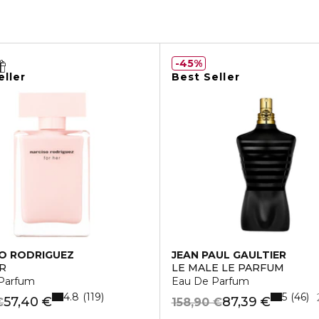
45%
eller
Best Seller
O RODRIGUEZ
JEAN PAUL GAULTIER
R
LE MALE LE PARFUM
Parfum
Eau De Parfum
4.8
5
119
46
57,40 €
87,39 €
€
158,90 €