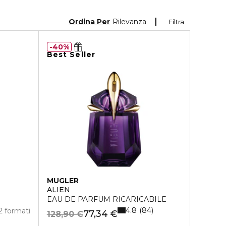
Ordina Per
Rilevanza
Filtra
40%
Best Seller
MUGLER
ALIEN
EAU DE PARFUM RICARICABILE
4.8
84
2 formati
77,34 €
128,90 €