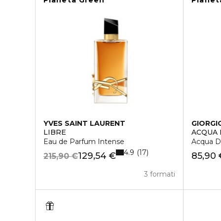
Pianeta Green
Pianet
YVES SAINT LAURENT
GIORGI
LIBRE
ACQUA 
Eau de Parfum Intense
Acqua D
4.9
17
129,54 €
85,90 
215,90 €
3 formati