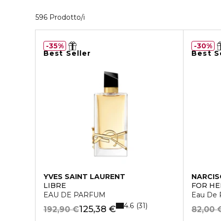
40 Prodotti visualizzati
596 Prodotto/i
35%
30%
Best Seller
Best S
YVES SAINT LAURENT
NARCIS
LIBRE
FOR HE
EAU DE PARFUM
Eau De 
4.6
31
125,38 €
192,90 €
82,00 