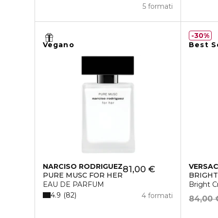
5 formati
30%
Vegano
Best S
NARCISO RODRIGUEZ
VERSA
81,00 €
PURE MUSC FOR HER
BRIGHT
EAU DE PARFUM
Bright C
4.9
82
4 formati
84,00 