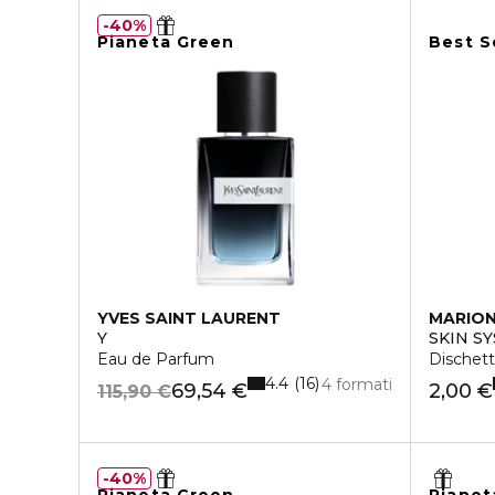
40%
Pianeta Green
Best S
YVES SAINT LAURENT
MARIO
Y
SKIN S
Eau de Parfum
Dischett
4.4
16
4 formati
69,54 €
2,00 €
115,90 €
40%