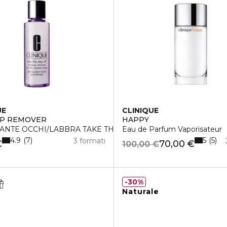
UE
CLINIQUE
UP REMOVER
HAPPY
ANTE OCCHI/LABBRA TAKE THE DAY OFF
Eau de Parfum Vaporisateur
4.9
5
7
5
3 formati
€
70,00 €
100,00 €
30%
Naturale