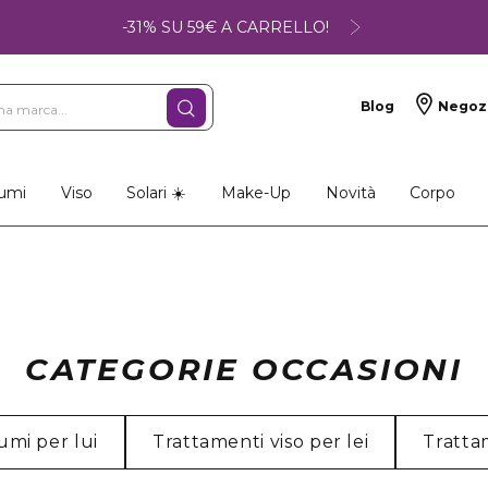
-31% SU 59€ A CARRELLO!
Blog
Negoz
umi
Viso
Solari ☀️
Make-Up
Novità
Corpo
CATEGORIE OCCASIONI
umi per lui
Trattamenti viso per lei
Tratta