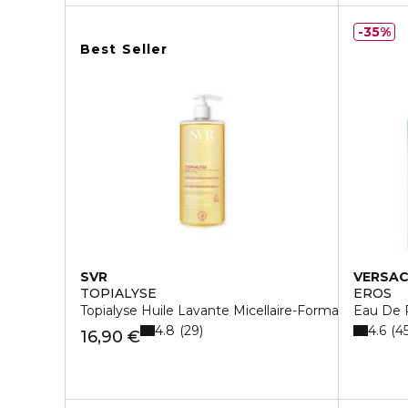
35%
Best Seller
SVR
VERSA
TOPIALYSE
EROS
Topialyse Huile Lavante Micellaire-Formato Conveni
Eau De 
4.8
4.6
29
4
16,90 €