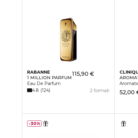
RABANNE
CLINIQ
115,90 €
1 MILLION PARFUM
AROMAT
Eau De Parfum
Aromatic
4.8
124
2 formati
52,00 
30%