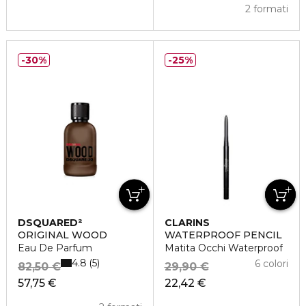
2 formati
30%
25%
DSQUARED²
CLARINS
ORIGINAL WOOD
WATERPROOF PENCIL
Eau De Parfum
Matita Occhi Waterproof
4.8
5
6 colori
82,50 €
29,90 €
57,75 €
22,42 €