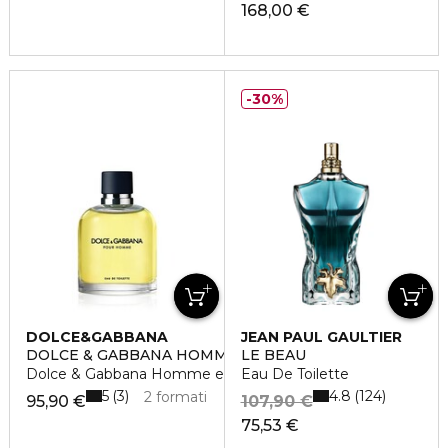
168,00 €
30%
DOLCE&GABBANA
JEAN PAUL GAULTIER
DOLCE & GABBANA HOMME
LE BEAU
Dolce & Gabbana Homme eau de toilette vaporisateur
Eau De Toilette
5
4.8
3
124
2 formati
95,90 €
107,90 €
75,53 €