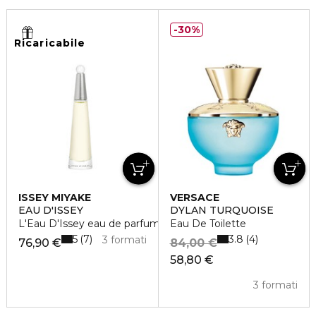
30%
Ricaricabile
ISSEY MIYAKE
VERSACE
EAU D'ISSEY
DYLAN TURQUOISE
L'Eau D'Issey eau de parfum vaporisateur rechargeable
Eau De Toilette
5
3.8
7
4
3 formati
76,90 €
84,00 €
58,80 €
3 formati