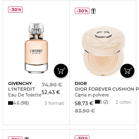
30%
30%
GIVENCHY
DIOR
74,90 €
L'INTERDIT
DIOR FOREVER CUSHION
52,43 €
Eau De Toilette
Cipria in polvere
5
2
2 colori
4.6
98
3 formati
58,73 €
83,90 €
30%