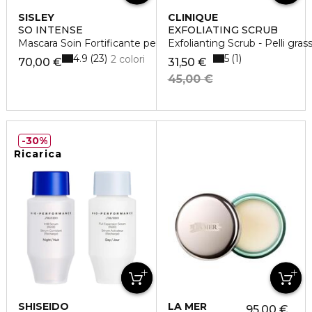
SISLEY
CLINIQUE
SO INTENSE
EXFOLIATING SCRUB
Mascara Soin Fortificante per Ciglia Folte
Exfolianting Scrub - Pelli gras
4.9
5
23
1
2 colori
70,00 €
31,50 €
45,00 €
30%
Ricarica
SHISEIDO
LA MER
95,00 €