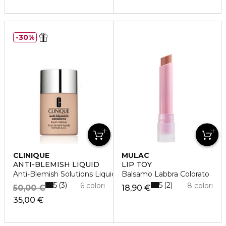
30%
CLINIQUE
MULAC
ANTI-BLEMISH LIQUID
LIP TOY
Anti-Blemish Solutions Liquid Makeup
Balsamo Labbra Colorato
5
5
3
2
6 colori
8 colori
50,00 €
18,90 €
35,00 €