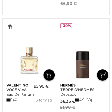
66,90 €
30%
VALENTINO
HERMÈS
95,90 €
VOCE VIVA
TERRE D'HERMÈS
Eau De Parfum
Deostick
5
4.9
4
68
3 formati
36,33 €
51,90 €