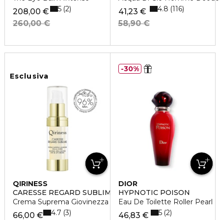
5
4.8
2
116
208,00 €
41,23 €
260,00 €
58,90 €
30%
Esclusiva
QIRINESS
DIOR
CARESSE REGARD SUBLIME
HYPNOTIC POISON
Crema Suprema Giovinezza Occhi & Labbra
Eau De Toilette Roller Pearl
4.7
5
3
2
66,00 €
46,83 €