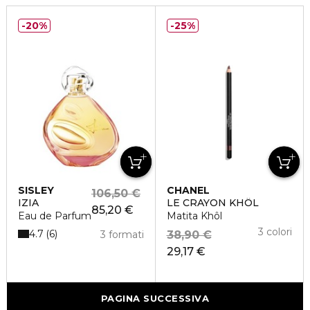
20%
25%
SISLEY
CHANEL
106,50 €
IZIA
LE CRAYON KHÔL
85,20 €
Eau de Parfum
Matita Khôl
3 colori
4.7
6
3 formati
38,90 €
29,17 €
PAGINA SUCCESSIVA