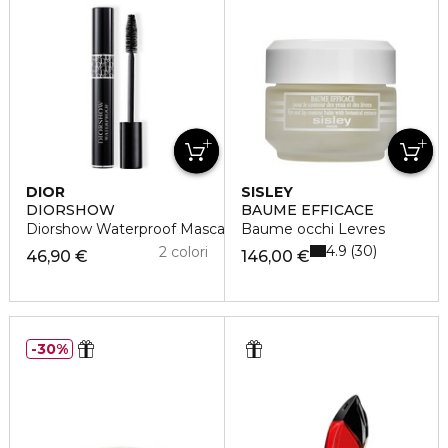
DIOR
SISLEY
DIORSHOW
BAUME EFFICACE
Diorshow Waterproof Mascara Professionale
Baume occhi Levres
4.9
30
2 colori
46,90 €
146,00 €
30%