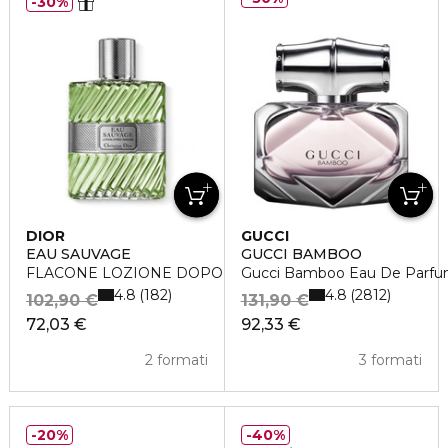
30%
DIOR
GUCCI
EAU SAUVAGE
GUCCI BAMBOO
FLACONE LOZIONE DOPOBARBA
Gucci Bamboo Eau De Parf
4.8
4.8
182
2812
102,90 €
131,90 €
72,03 €
92,33 €
2 formati
3 formati
20%
40%