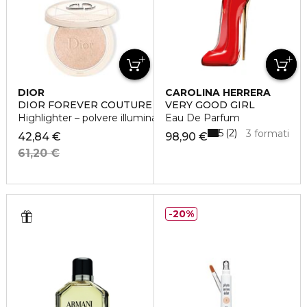
DIOR
CAROLINA HERRERA
DIOR FOREVER COUTURE LUMINIZER
VERY GOOD GIRL
Highlighter – polvere illuminante intensa
Eau De Parfum
5
2
3 formati
42,84 €
98,90 €
61,20 €
20%