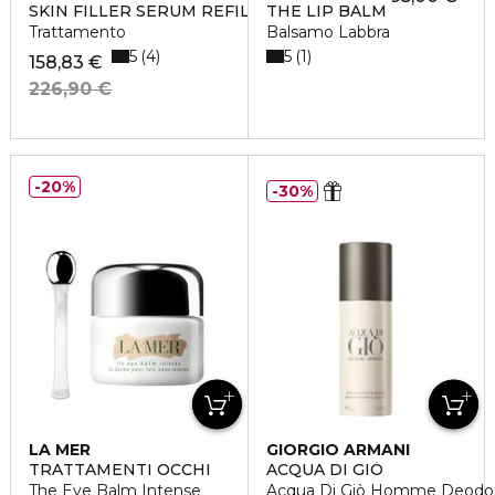
SKIN FILLER SERUM REFILL
THE LIP BALM
Trattamento
Balsamo Labbra
5
5
4
1
158,83 €
226,90 €
20%
30%
LA MER
GIORGIO ARMANI
TRATTAMENTI OCCHI
ACQUA DI GIÒ
The Eye Balm Intense
Acqua Di Giò Homme Deodo