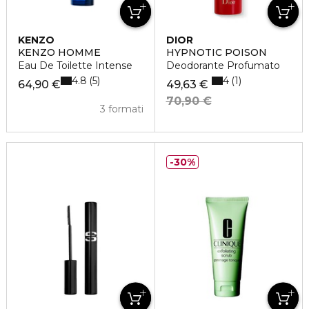
KENZO
DIOR
KENZO HOMME
HYPNOTIC POISON
Eau De Toilette Intense
Deodorante Profumato
4.8
4
5
1
64,90 €
49,63 €
70,90 €
3 formati
30%