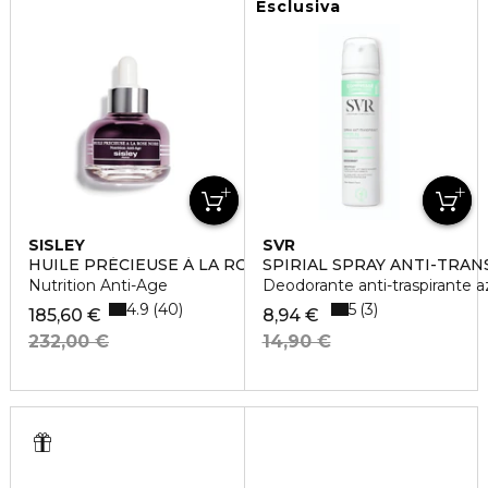
Esclusiva
SISLEY
SVR
HUILE PRÉCIEUSE À LA ROSE NOIRE
SPIRIAL SPRAY ANTI-TRA
Nutrition Anti-Age
Deodorante anti-traspirante a
4.9
5
40
3
185,60 €
8,94 €
232,00 €
14,90 €