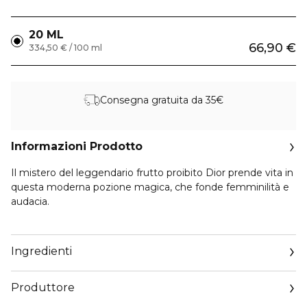
20 ML
66,90 €
334,50 € / 100 ml
Consegna gratuita da 35€
Informazioni Prodotto
Il mistero del leggendario frutto proibito Dior prende vita in
questa moderna pozione magica, che fonde femminilità e
audacia.
Quattro sfaccettature contrastanti:
Mandorla amara e carvi inebrianti, ricco gelsomino Sambac,
Ingredienti
misteriosa Jacaranda, muschio e vaniglia sensuali
danno vita a un mix seducente e accattivante. Inebriante e
Produttore
insolito. “Hypnotic Poison, uno spirito sfrontato e
coraggioso è un’intrigante fragranza orientale che lascia a