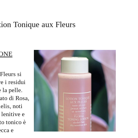
tion Tonique aux Fleurs
IONE
Fleurs si
e i residui
 la pelle.
ato di Rosa,
lis, noti
 lenitive e
o tonico è
ecca e