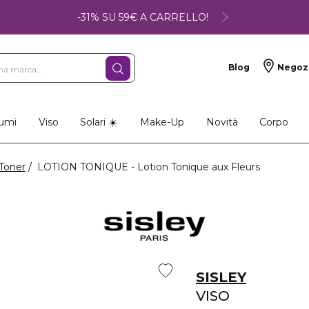
-31% SU 59€ A CARRELLO!
Blog
Negoz
umi
Viso
Solari ☀️
Make-Up
Novità
Corpo
Toner
LOTION TONIQUE - Lotion Tonique aux Fleurs
SISLEY
VISO