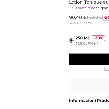
Lotion Tonique au
90 punti fedeltà
graz
90,40 €
113,00 €
2
36,16 € / 100 ml
250 ML
20%
36,16 € / 100 ml
Informazioni Prod