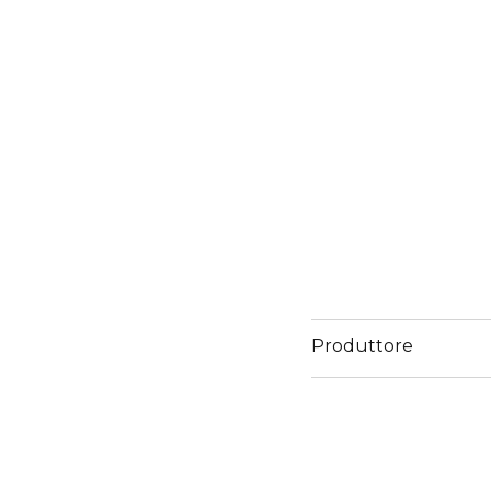
Produttore
Email
www.sisley-paris.com