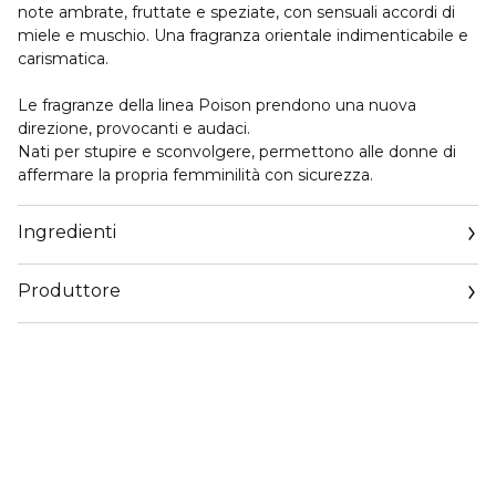
note ambrate, fruttate e speziate, con sensuali accordi di
miele e muschio. Una fragranza orientale indimenticabile e
carismatica.
Le fragranze della linea Poison prendono una nuova
direzione, provocanti e audaci.
Nati per stupire e sconvolgere, permettono alle donne di
affermare la propria femminilità con sicurezza.
Ingredienti
Produttore
Email
https://www.dior.com/it_it/beauty/contact-parfum