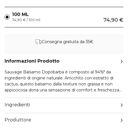
100 ML
74,90 €
74,90 € / 100 ml
Consegna gratuita da 35€
Informazioni Prodotto
Sauvage Balsamo Dopobarba è composto al 94%* da
ingredienti di origine naturale. Arricchito con estratto di
cactus, questo balsamo dalla texture non grassa e non
appiccicosa dona una sensazione di comfort e freschezza
che lenisce la pelle arrossata dalla rasatura.
Ingredienti
Il balsamo dopobarba Sauvage penetra con rapidità
lasciando la pelle opaca e profumata dalle note fresche e
Produttore
legnose di Sauvage.