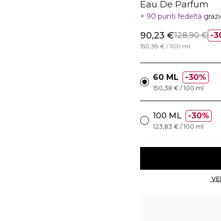
Eau De Parfum
90 punti fedeltà
graz
90,23 €
128,90 €
3
150,38 € / 100 ml
60 ML
30%
150,38 € / 100 ml
100 ML
30%
123,83 € / 100 ml