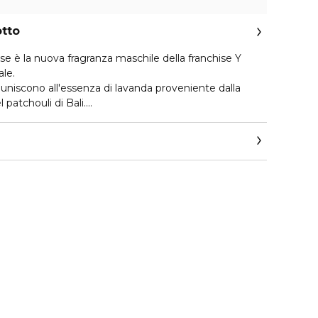
otto
 è la nuova fragranza maschile della franchise Y
ale.
 uniscono all'essenza di lavanda proveniente dalla
 patchouli di Bali.
, estremamente Y.
o self made man.