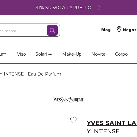
-31% SU 59€ A CARRELLO!
Blog
Negoz
umi
Viso
Solari ☀️
Make-Up
Novità
Corpo
Y INTENSE - Eau De Parfum
YVES SAINT L
Y INTENSE