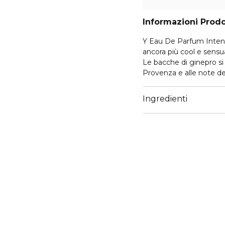
Informazioni Prod
Y Eau De Parfum Intense
ancora più cool e sensu
Le bacche di ginepro si
Provenza e alle note del
Estremamente intensa
La fragranza per il ver
Ingredienti