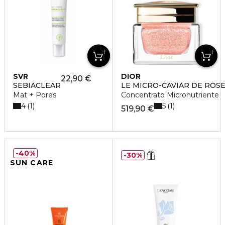
SVR
DIOR
22,90 €
SEBIACLEAR
LE MICRO-CAVIAR DE ROS
Mat + Pores
Concentrato Micronutriente
4
5
1
1
519,90 €
40%
30%
SUN CARE