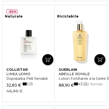
30%
Naturale
Riciclabile
COLLISTAR
GUERLAIN
LINEA UOMO
ABEILLE ROYALE
Dopobarba Pelli Sensibili
Lotion Fortifiante à la Gelée 
5
4.5
1
2
2 formati
32,83 €
88,90 €
46,90 €