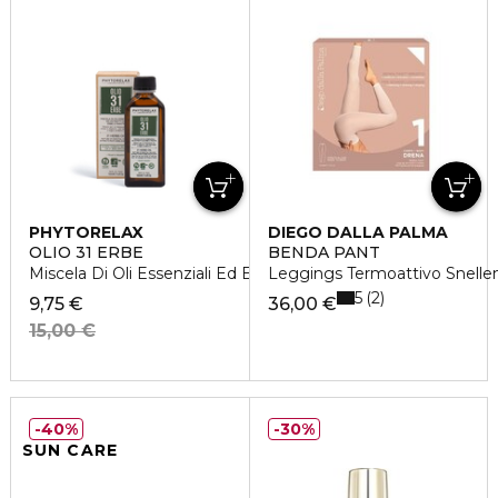
PHYTORELAX
DIEGO DALLA PALMA
OLIO 31 ERBE
BENDA PANT
Miscela Di Oli Essenziali Ed Estratti Da Erbe E Piante
Leggings Termoattivo Snelle
5
2
9,75 €
36,00 €
15,00 €
40%
30%
SUN CARE