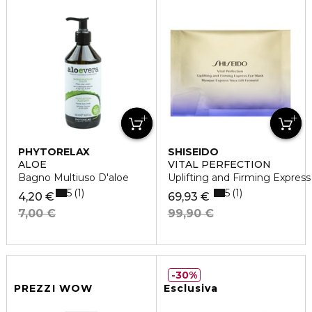
PHYTORELAX
SHISEIDO
ALOE
VITAL PERFECTION
Bagno Multiuso D'aloe
Uplifting and Firming Expres
5
5
1
1
4,20 €
69,93 €
7,00 €
99,90 €
30%
PREZZI WOW
Esclusiva