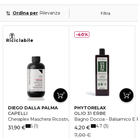
Ordina per
Rilevanza
Filtra
40%
Riciclabile
DIEGO DALLA PALMA
PHYTORELAX
CAPELLI
OLIO 31 ERBE
Cheraplex Maschera Ricostruisce e Ripara
Bagno Doccia - Balsamico E 
5
4.7
1
3
31,90 €
4,20 €
7,00 €