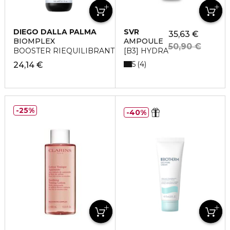
DIEGO DALLA PALMA
SVR
35,63 €
BIOMPLEX
AMPOULE
50,90 €
BOOSTER RIEQUILIBRANTE ANTI-STRESS SPRAY
[B3] HYDRA
5
4
24,14 €
25%
40%