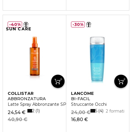
40%
30%
SUN CARE
COLLISTAR
LANCÔME
ABBRONZATURA
BI-FACIL
Latte Spray Abbronzante SPF 15
Struccante Occhi
2
5
1
4
2 formati
24,54 €
24,00 €
40,90 €
16,80 €