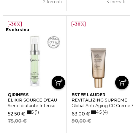
2 formati
3 formati
30%
30%
Esclusiva
QIRINESS
ESTÉE LAUDER
ÉLIXIR SOURCE D'EAU
REVITALIZING SUPREME
Siero Idratante Intenso
Global Anti-Aging CC Creme
5
4.5
1
4
52,50 €
63,00 €
75,00 €
90,00 €