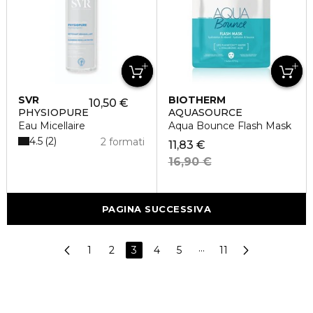
SVR
BIOTHERM
10,50 €
PHYSIOPURE
AQUASOURCE
Eau Micellaire
Aqua Bounce Flash Mask
4.5
2
2 formati
11,83 €
16,90 €
PAGINA SUCCESSIVA
1
2
3
4
5
···
11