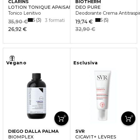
CLARINS
BIOTHERM
LOTION TONIQUE APAISANTE
DEO PURE
Tonico Lenitivo
Deodorante Crema Antitraspi
5
5
3
5
3 formati
35,90 €
19,74 €
26,92 €
32,90 €
Vegano
Esclusiva
DIEGO DALLA PALMA
SVR
BIOMPLEX
CICAVIT+ LÈVRES