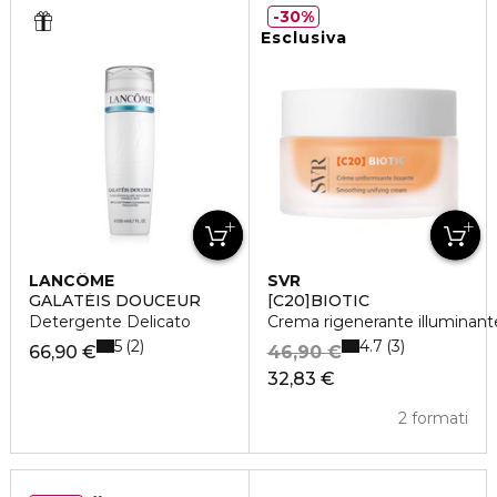
30%
Esclusiva
LANCÔME
SVR
GALATÉIS DOUCEUR
[C20]BIOTIC
Detergente Delicato
Crema rigenerante illuminant
5
4.7
2
3
66,90 €
46,90 €
32,83 €
2 formati