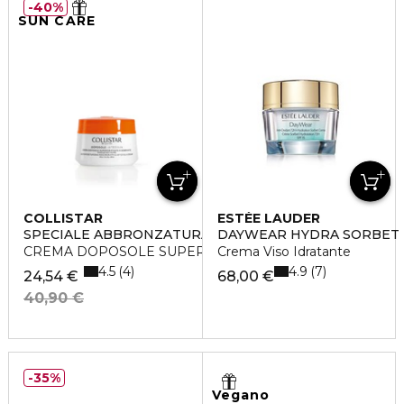
40%
SUN CARE
COLLISTAR
ESTÉE LAUDER
SPECIALE ABBRONZATURA PERFETTA
DAYWEAR HYDRA SORBET
CREMA DOPOSOLE SUPERIDRATANTE RIGENERANTE
Crema Viso Idratante
4.5
4.9
4
7
24,54 €
68,00 €
40,90 €
35%
Vegano