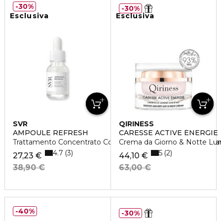
30%
30%
Esclusiva
Esclusiva
SVR
QIRINESS
AMPOULE REFRESH
CARESSE ACTIVE ÉNERGIE
Trattamento Concentrato Contorno Occhi Ad Azione Levigan
Crema da Giorno & Notte Lum
4.7
5
3
2
27,23 €
44,10 €
38,90 €
63,00 €
40%
30%