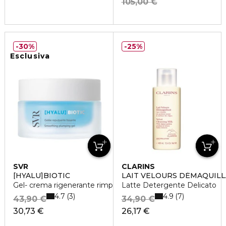
105,00 €
30%
25%
Esclusiva
SVR
CLARINS
[HYALU]BIOTIC
LAIT VELOURS DÉMAQUIL
Gel- crema rigenerante rimpolpante
Latte Detergente Delicato
4.7
4.9
3
7
43,90 €
34,90 €
30,73 €
26,17 €