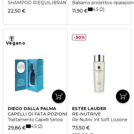
SHAMPOO RIEQUILIBRANTE ANTI-STRESS
Balsamo protettivo riparazion
4.5
2
22,50 €
11,90 €
30%
Vegano
DIEGO DALLA PALMA
ESTÉE LAUDER
CAPELLI DI FATA POZIONE SCIOGLI NODI
RE-NUTRIVE
Trattamento Capelli Setosi
Re-Nutriv Int Soft Lozione
4.5
2
29,86 €
73,50 €