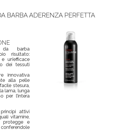
DA BARBA ADERENZA PERFETTA
ONE
 da barba
o risultato:
 e un’efficace
o dei tessuti
e innovativa
te alla pelle
acile stesura,
la lama, lunga
o per l’intera
rincipi attivi
quali vitamine,
o protegge e
 conferendole