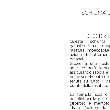
SCHIUMA 
DESCRIZI
Questa schiuma
garantisce un doppi
rasatura impeccabile
azione di trattament
cutanei.
Grazie a una textur
aderisce perfettamen
assicurando rapida e f
dolce scorrimento del
tenuta su tutto il vis
durata della rasatura.
La formula ricca di p
benefici per la pelle 
glicerolo e mentol
idrata l’epidermide