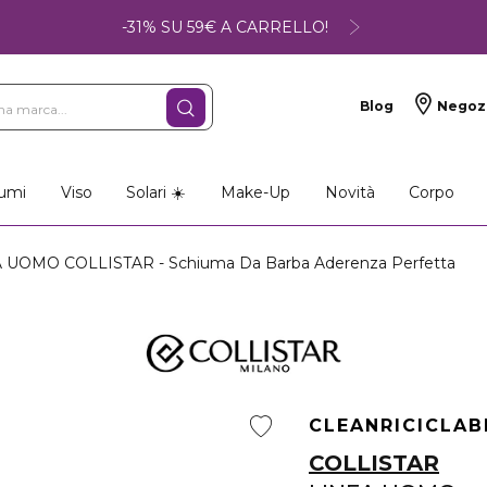
-31% SU 59€ A CARRELLO!
Blog
Negoz
umi
Viso
Solari ☀️
Make-Up
Novità
Corpo
 UOMO COLLISTAR - Schiuma Da Barba Aderenza Perfetta
CLEAN
RICICLAB
COLLISTAR