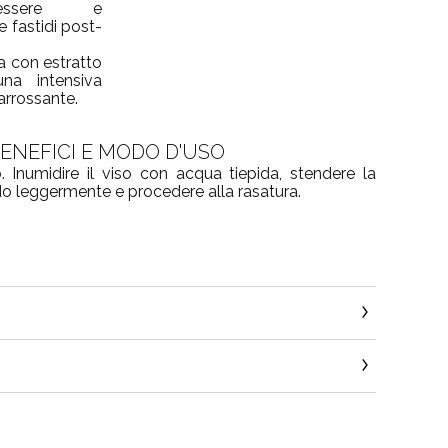
nessere e
e fastidi post-
ta con estratto
na intensiva
arrossante.
ENEFICI E MODO D'USO
o. Inumidire il viso con acqua tiepida, stendere la
 leggermente e procedere alla rasatura.
it