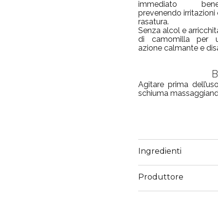
immediato be
prevenendo irritazioni 
rasatura.
Senza alcol e arricchi
di camomilla per u
azione calmante e dis
B
Agitare prima dell’us
schiuma massaggiando
Ingredienti
Produttore
Email
customercare@collistar.