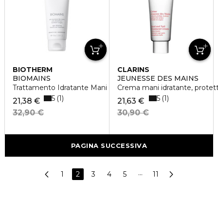
BIOTHERM
CLARINS
BIOMAINS
JEUNESSE DES MAINS
Trattamento Idratante Mani
Crema mani idratante, protetti
5
5
1
1
21,38 €
21,63 €
32,90 €
30,90 €
PAGINA SUCCESSIVA
1
2
3
4
5
···
11