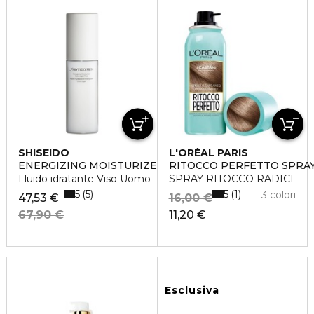
SHISEIDO
L'ORÉAL PARIS
ENERGIZING MOISTURIZER EXTRA LIGHT FLUID
RITOCCO PERFETTO SPRA
Fluido idratante Viso Uomo
SPRAY RITOCCO RADICI
5
5
5
1
3 colori
47,53 €
16,00 €
67,90 €
11,20 €
Esclusiva