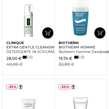
CLINIQUE
BIOTHERM
EXTRA GENTLE CLEANSING FOAM
BIOTHERM HOMME
DETERGENTE IN SCHIUMA PER PELLI ARIDE E SENSIBIL
Biotherm Homme Deodorante
5
5
1
1
28,00 €
19,74 €
40,00 €
32,90 €
35%
30%