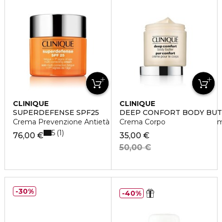
CLINIQUE
CLINIQUE
SUPERDEFENSE SPF25
DEEP CONFORT BODY BU
Crema Prevenzione Antietà + Anti-Fatica 1/2 da Arida a Nor
Crema Corpo
5
1
76,00 €
35,00 €
50,00 €
30%
40%