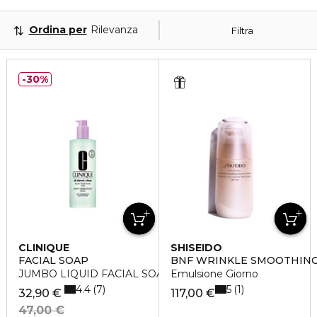
Ordina per
Rilevanza
Filtra
30%
CLINIQUE
SHISEIDO
FACIAL SOAP
BNF WRINKLE SMOOTHIN
JUMBO LIQUID FACIAL SOAP (TIPO I/II ) 40
Emulsione Giorno
4.4
5
7
1
32,90 €
117,00 €
47,00 €