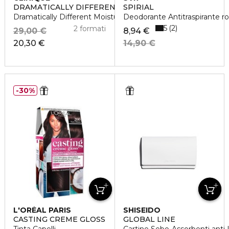
DRAMATICALLY DIFFERENT
SPIRIAL
Dramatically Different Moisturizing Gel
Deodorante Antitraspirante ro
5
2
2 formati
29,00 €
8,94 €
20,30 €
14,90 €
30%
L'ORÉAL PARIS
SHISEIDO
CASTING CREME GLOSS
GLOBAL LINE