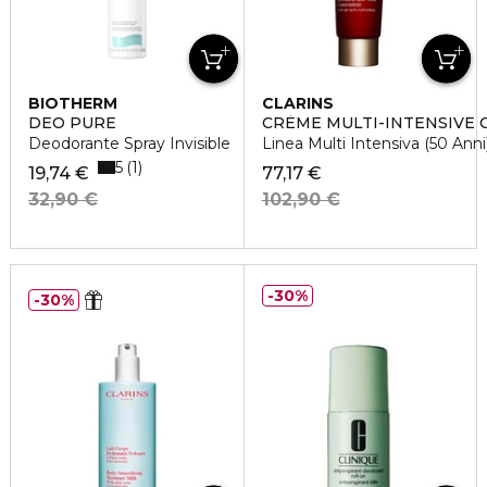
BIOTHERM
CLARINS
DEO PURE
CRÈME MULTI-INTENSIVE
Deodorante Spray Invisible
Linea Multi Intensiva (50 Anni
5
1
19,74 €
77,17 €
32,90 €
102,90 €
30%
30%