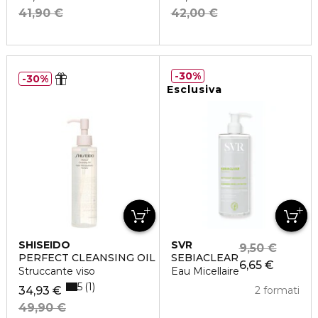
41,90 €
42,00 €
30%
30%
Esclusiva
SHISEIDO
SVR
9,50 €
PERFECT CLEANSING OIL
SEBIACLEAR
6,65 €
Struccante viso
Eau Micellaire
5
1
34,93 €
2 formati
49,90 €