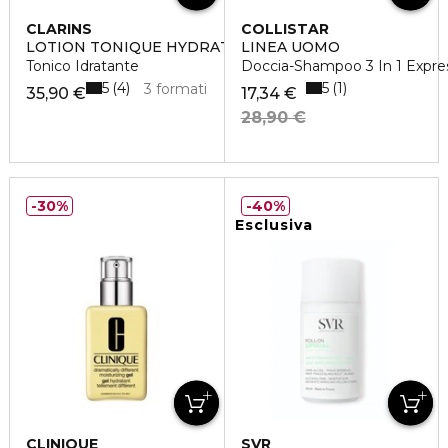
CLARINS
COLLISTAR
LOTION TONIQUE HYDRATANTE
LINEA UOMO
Tonico Idratante
Doccia-Shampoo 3 In 1 Expre
5
5
4
1
3 formati
35,90 €
17,34 €
28,90 €
30%
40%
Esclusiva
CLINIQUE
SVR