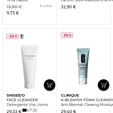
Tinta Capelli
Cartine Sebo-Assorbenti anti-l
6 colori
13,90 €
32,90 €
9,73 €
30%
30%
SHISEIDO
CLINIQUE
FACE CLEANSER
A-BLEMISH FOAM CLEANSI
Detergente Viso Uomo
Anti-Blemish Clearing Moistu
4.7
3
29,33 €
29,40 €