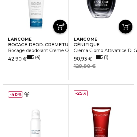
LANCÔME
LANCÔME
BOCAGE DEOD. CREMETU
GÉNIFIQUE
Bocage deodorant Crème Onctueuse Douceur
Crema Giorno Attivatrice Di 
5
5
4
1
42,90 €
90,93 €
129,90 €
25%
40%