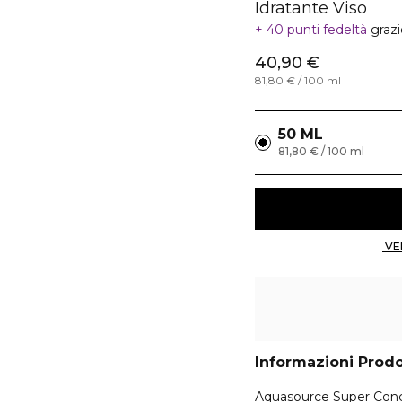
Idratante Viso
40 punti fedeltà
graz
40,90 €
81,80 € / 100 ml
50 ML
81,80 € / 100 ml
Informazioni Prod
Aquasource Super Concen