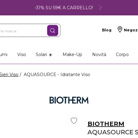
-31% SU 59€ A CARRELLO!
Blog
Negoz
umi
Viso
Solari ☀️
Make-Up
Novità
Corpo
Sieri Viso
AQUASOURCE - Idratante Viso
BIOTHERM
AQUASOURCE 