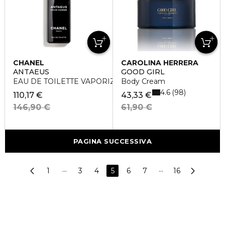
CHANEL
CAROLINA HERRERA
ANTAEUS
GOOD GIRL
EAU DE TOILETTE VAPORIZZATORE
Body Cream
4.6
98
110,17 €
43,33 €
146,90 €
61,90 €
PAGINA SUCCESSIVA
1
···
3
4
5
6
7
···
16