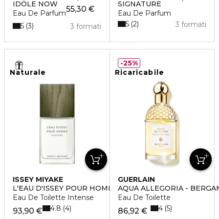
IDÔLE NOW
SIGNATURE
55,30 €
Eau De Parfum
Eau De Parfum
5
2
3 formati
5
3
3 formati
25%
Naturale
Ricaricabile
ISSEY MIYAKE
GUERLAIN
L'EAU D'ISSEY POUR HOMME EAU & CÈDRE
AQUA ALLEGORIA - BERGA
Eau De Toilette Intense
Eau De Toilette
4.8
4
4
5
93,90 €
86,92 €