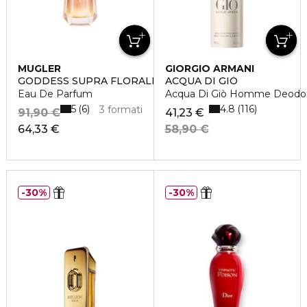
MUGLER
GIORGIO ARMANI
GODDESS SUPRA FLORALE
ACQUA DI GIÒ
Eau De Parfum
Acqua Di Giò Homme Deodo
5
4.8
6
116
3 formati
91,90 €
41,23 €
64,33 €
58,90 €
30%
30%