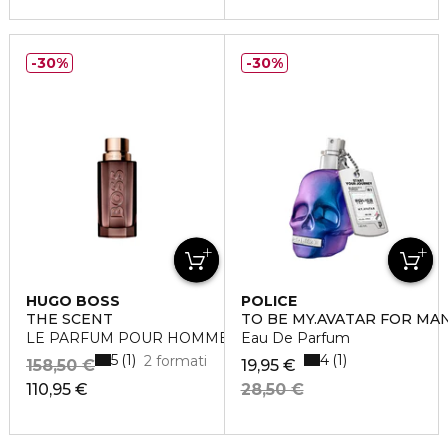
30%
30%
HUGO BOSS
POLICE
THE SCENT
TO BE MY.AVATAR FOR MA
LE PARFUM POUR HOMME
Eau De Parfum
5
4
1
1
2 formati
158,50 €
19,95 €
110,95 €
28,50 €