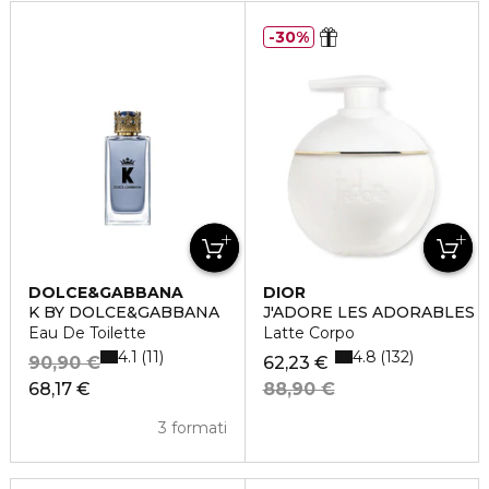
30%
DOLCE&GABBANA
DIOR
K BY DOLCE&GABBANA
J'ADORE LES ADORABLES
Eau De Toilette
Latte Corpo
4.1
4.8
11
132
90,90 €
62,23 €
68,17 €
88,90 €
3 formati