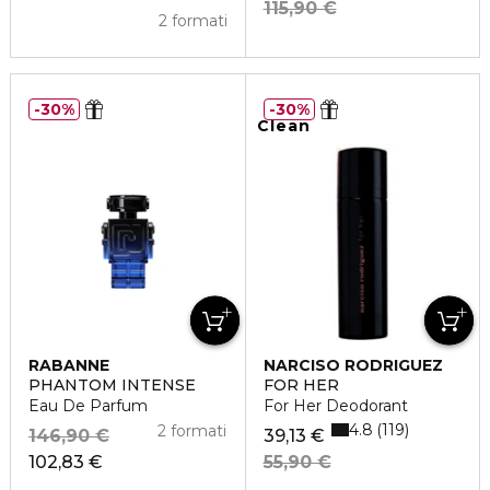
115,90 €
2 formati
30%
30%
Clean
RABANNE
NARCISO RODRIGUEZ
PHANTOM INTENSE
FOR HER
Eau De Parfum
For Her Deodorant
4.8
119
2 formati
146,90 €
39,13 €
102,83 €
55,90 €