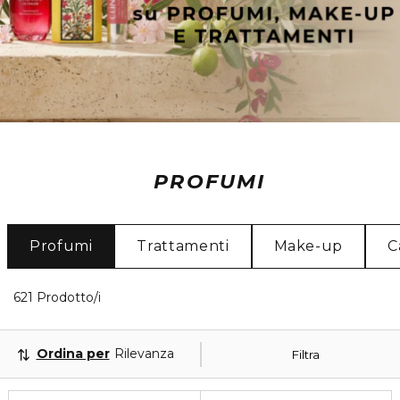
PROFUMI
Profumi
Trattamenti
Make-up
C
40 Prodotti visualizzati
621 Prodotto/i
Ordina per
Rilevanza
Filtra