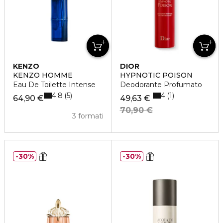
KENZO
DIOR
KENZO HOMME
HYPNOTIC POISON
Eau De Toilette Intense
Deodorante Profumato
4.8
4
5
1
64,90 €
49,63 €
70,90 €
3 formati
30%
30%