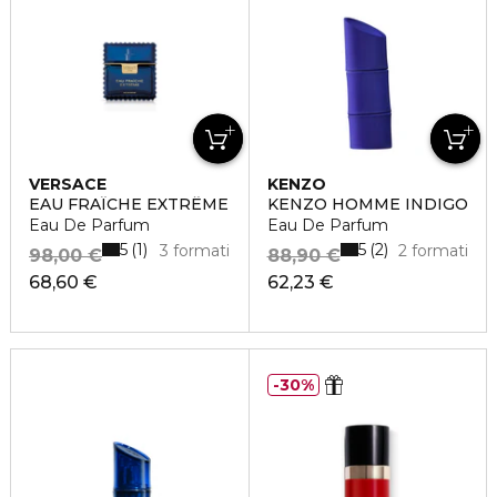
VERSACE
KENZO
EAU FRAÎCHE EXTRÊME
KENZO HOMME INDIGO
Eau De Parfum
Eau De Parfum
5
5
1
2
3 formati
2 formati
98,00 €
88,90 €
68,60 €
62,23 €
30%