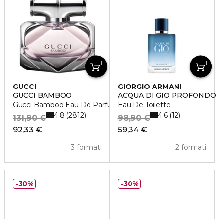
GUCCI
GIORGIO ARMANI
GUCCI BAMBOO
ACQUA DI GIÒ PROFONDO
Gucci Bamboo Eau De Parfum
Eau De Toilette
4.8
4.6
2812
12
131,90 €
98,90 €
92,33 €
59,34 €
3 formati
2 formati
30%
30%