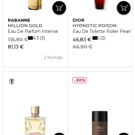
RABANNE
DIOR
MILLION GOLD
HYPNOTIC POISON
Eau De Parfum Intense
Eau De Toilette Roller Pearl
4.3
5
3
2
115,90 €
46,83 €
81,13 €
66,90 €
2 formati
30%