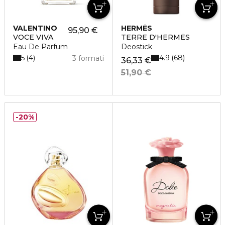
VALENTINO
HERMÈS
95,90 €
VOCE VIVA
TERRE D'HERMÈS
Eau De Parfum
Deostick
5
4.9
4
68
3 formati
36,33 €
51,90 €
20%