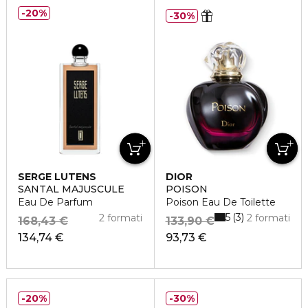
20%
30%
SERGE LUTENS
DIOR
SANTAL MAJUSCULE
POISON
Eau De Parfum
Poison Eau De Toilette
5
3
2 formati
2 formati
168,43 €
133,90 €
134,74 €
93,73 €
20%
30%