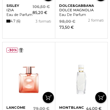
SISLEY
DOLCE&GABBANA
106,50 €
IZIA
DOLCE MAGNOLIA
85,20 €
Eau de Parfum
Eau De Parfum
2 formati
4.7
6
3 formati
98,00 €
73,50 €
30%
LANCÔME
MONTBLANC
79,00 €
44,00 €