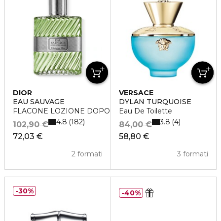
DIOR
VERSACE
EAU SAUVAGE
DYLAN TURQUOISE
FLACONE LOZIONE DOPOBARBA
Eau De Toilette
4.8
3.8
182
4
102,90 €
84,00 €
72,03 €
58,80 €
2 formati
3 formati
30%
40%