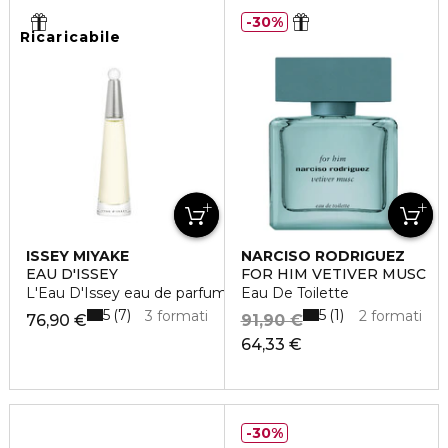
30%
Ricaricabile
ISSEY MIYAKE
NARCISO RODRIGUEZ
EAU D'ISSEY
FOR HIM VETIVER MUSC
L'Eau D'Issey eau de parfum vaporisateur rechargeable
Eau De Toilette
5
5
7
1
3 formati
2 formati
76,90 €
91,90 €
64,33 €
30%