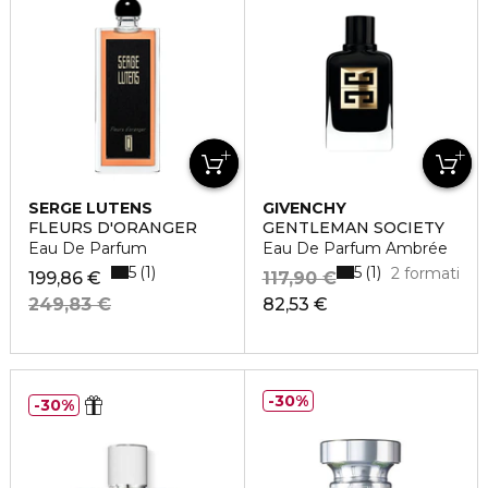
SERGE LUTENS
GIVENCHY
FLEURS D'ORANGER
GENTLEMAN SOCIETY
Eau De Parfum
Eau De Parfum Ambrée
5
5
1
1
2 formati
199,86 €
117,90 €
249,83 €
82,53 €
30%
30%