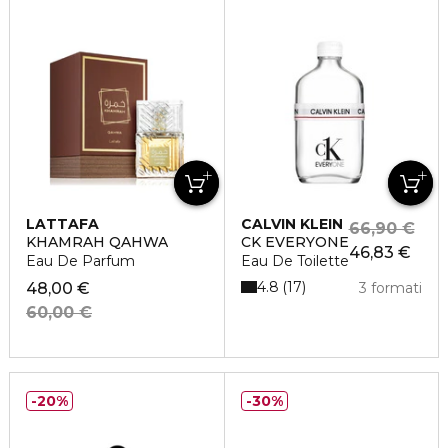
LATTAFA
CALVIN KLEIN
66,90 €
KHAMRAH QAHWA
CK EVERYONE
46,83 €
Eau De Parfum
Eau De Toilette
4.8
17
48,00 €
3 formati
60,00 €
20%
30%