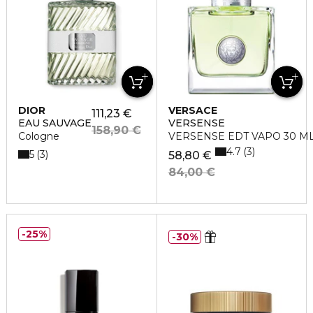
DIOR
VERSACE
111,23 €
EAU SAUVAGE
VERSENSE
158,90 €
Cologne
VERSENSE EDT VAPO 30 M
4.7
3
5
3
58,80 €
84,00 €
25%
30%