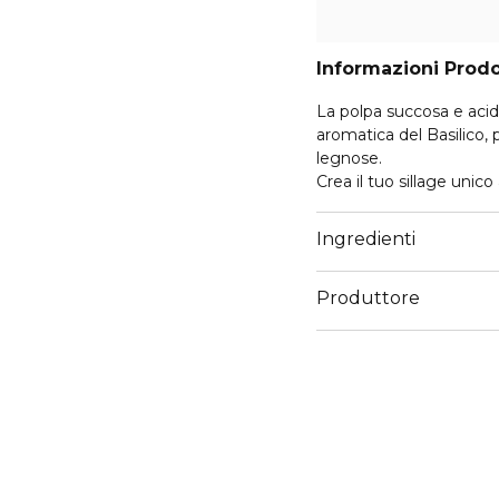
Informazioni Prod
La polpa succosa e acid
aromatica del Basilico,
legnose.
Crea il tuo sillage unic
Bergamote Calabria, Ros
tua personale firma olfa
Ingredienti
lasciati avvolgere dall
applicandole in quantità
Produttore
Email
https://www.guerlain.
Site/en_GB/Contact-S