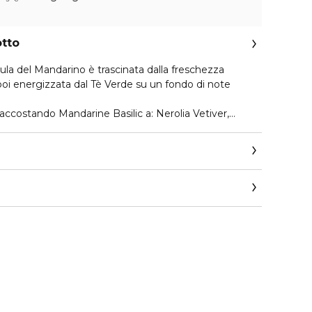
otto
ula del Mandarino è trascinata dalla freschezza
 poi energizzata dal Tè Verde su un fondo di note
o accostando Mandarine Basilic a: Nerolia Vetiver,
a Rossa, Nettare Di Sole o Flora Cherrysia. Crea la
ttiva scegliendo tra gli abbinamenti consigliati e
e note profumate delle due Aqua Allegoria selezionate,
 uguali.
com/on/demandware.store/Sites-Guerlain_UK-
how