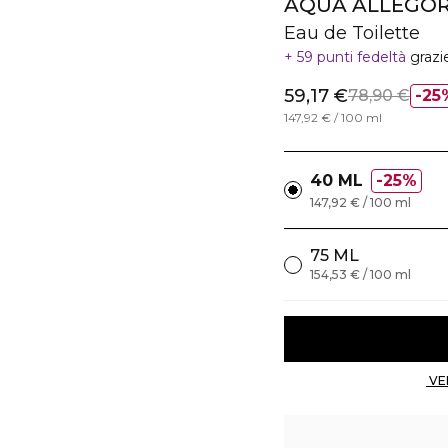
AQUA ALLEGORI
Eau de Toilette
59 punti fedeltà
grazi
59,17 €
78,90 €
25
147,92 € / 100 ml
40 ML
25%
147,92 € / 100 ml
75 ML
154,53 € / 100 ml