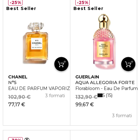
25%
25%
Best Seller
Best Seller
CHANEL
GUERLAIN
N°5
AQUA ALLEGORIA FORTE
EAU DE PARFUM VAPORIZZATORE
Florabloom - Eau De Parfum
5
15
3 formati
102,90 €
132,90 €
77,17 €
99,67 €
3 formati