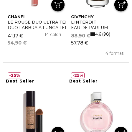
CHANEL
GIVENCHY
LE ROUGE DUO ULTRA TENUE
L’INTERDIT
DUO LABBRA A LUNGA TENUTA
EAU DE PARFUM
4.6
98
14 colori
41,17 €
88,90 €
54,90 €
57,78 €
4 formati
25%
25%
Best Seller
Best Seller