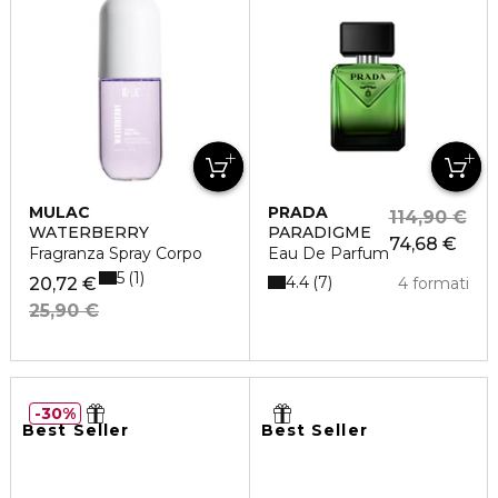
MULAC
PRADA
114,90 €
WATERBERRY
PARADIGME
74,68 €
Fragranza Spray Corpo
Eau De Parfum
5
1
4.4
7
20,72 €
4 formati
25,90 €
30%
Best Seller
Best Seller