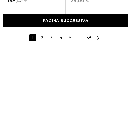
148,42 €
29,00 €
PAGINA SUCCESSIVA
1
2
3
4
5
···
58