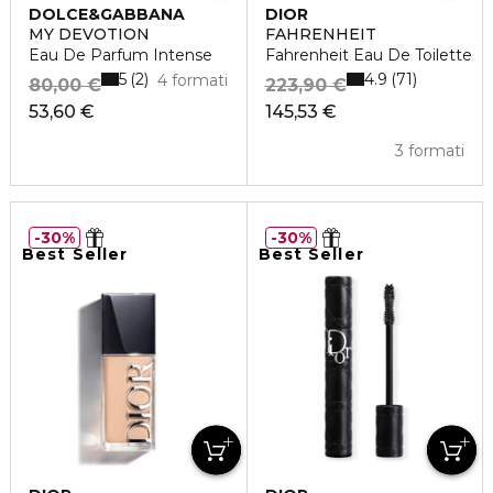
DOLCE&GABBANA
DIOR
MY DEVOTION
FAHRENHEIT
Eau De Parfum Intense
Fahrenheit Eau De Toilette
5
4.9
2
71
4 formati
80,00 €
223,90 €
53,60 €
145,53 €
3 formati
30%
30%
Best Seller
Best Seller