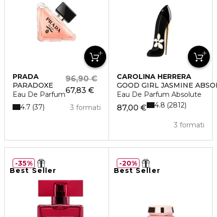
PRADA
CAROLINA HERRERA
96,90 €
PARADOXE
GOOD GIRL JASMINE ABSO
67,83 €
Eau De Parfum
Eau De Parfum Absolute
4.8
2812
4.7
37
3 formati
87,00 €
3 formati
35%
20%
Best Seller
Best Seller