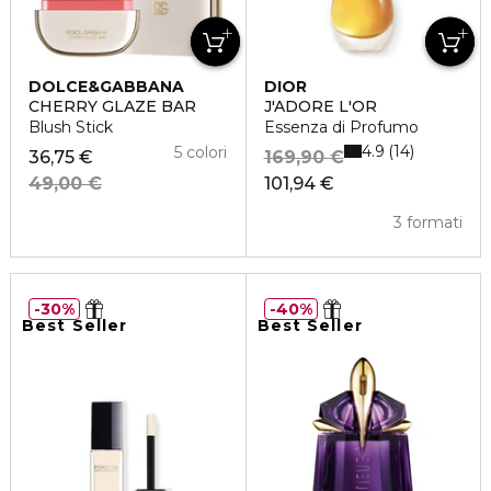
DOLCE&GABBANA
DIOR
CHERRY GLAZE BAR
J'ADORE L'OR
Blush Stick
Essenza di Profumo
4.9
14
5 colori
36,75 €
169,90 €
49,00 €
101,94 €
3 formati
30%
40%
Best Seller
Best Seller