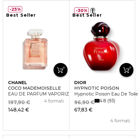
25%
30%
Best Seller
Best Seller
CHANEL
DIOR
COCO MADEMOISELLE
HYPNOTIC POISON
EAU DE PARFUM VAPORIZZATORE
Hypnotic Poison Eau De Toile
4.8
93
4 formati
197,90 €
96,90 €
148,42 €
67,83 €
4 formati