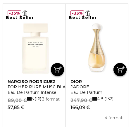
35%
33%
Best Seller
Best Seller
NARCISO RODRIGUEZ
DIOR
FOR HER PURE MUSC BLANC
J'ADORE
Eau De Parfum Intense
Eau De Parfum
5
4.8
16
132
3 formati
89,00 €
247,90 €
57,85 €
166,09 €
4 formati