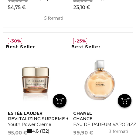
73,00 €
33,00 €
54,75 €
23,10 €
5 formati
30%
25%
Best Seller
Best Seller
ESTÉE LAUDER
CHANEL
REVITALIZING SUPREME +
CHANCE
Youth Power Creme
EAU DE PARFUM VAPORIZ
4.8
132
3 formati
95,00 €
99,90 €