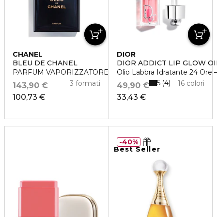
CHANEL
DIOR
BLEU DE CHANEL
DIOR ADDICT LIP GLOW OI
PARFUM VAPORIZZATORE
Olio Labbra Idratante 24 Ore – 3
5
4
3 formati
16 colori
143,90 €
49,90 €
100,73 €
33,43 €
40%
Best Seller