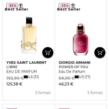
35%
33%
Best Seller
Best Seller
YVES SAINT LAURENT
GIORGIO ARMANI
LIBRE
POWER OF YOU
EAU DE PARFUM
Eau De Parfum
4.6
4.9
31
17
192,90 €
69,00 €
125,38 €
46,23 €
5 formati
3 formati