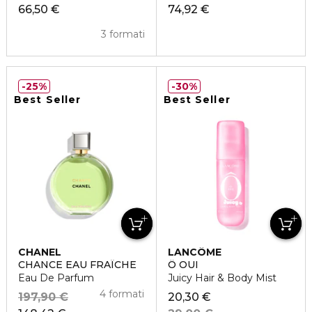
66,50 €
74,92 €
3 formati
25%
30%
Best Seller
Best Seller
CHANEL
LANCÔME
CHANCE EAU FRAÎCHE
Ô OUI
Eau De Parfum
Juicy Hair & Body Mist
4 formati
197,90 €
20,30 €