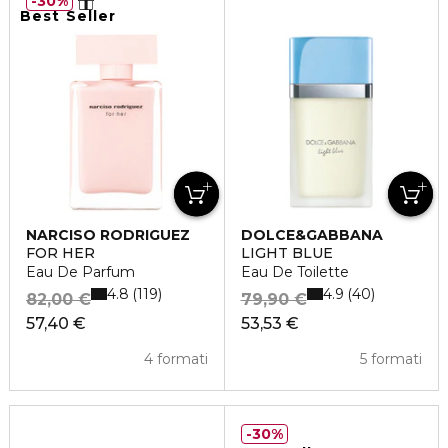
30%
Best Seller
NARCISO RODRIGUEZ
DOLCE&GABBANA
FOR HER
LIGHT BLUE
Eau De Parfum
Eau De Toilette
4.8
4.9
119
40
82,00 €
79,90 €
57,40 €
53,53 €
4 formati
5 formati
30%