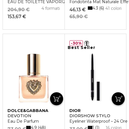
EAU DE TOILETTE VAPORIZZATORE
Fondotinta Mat Naturale Effe
4.3
6
4 formati
41 colori
204,90 €
46,13 €
153,67 €
65,90 €
30%
Best Seller
DOLCE&GABBANA
DIOR
DEVOTION
DIORSHOW STYLO
Eau De Parfum
Eyeliner Waterproof – 24 Ore 
4.9
1
48
1
16 colori