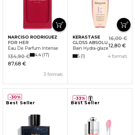
NARCISO RODRIGUEZ
KERASTASE
16,00 €
FOR HER
GLOSS ABSOLU
12,80 €
Eau De Parfum Intense
Bain Hydra-glaze
4.4
17
5
1
134,90 €
4 formati
87,68 €
3 formati
30%
33%
Best Seller
Best Seller