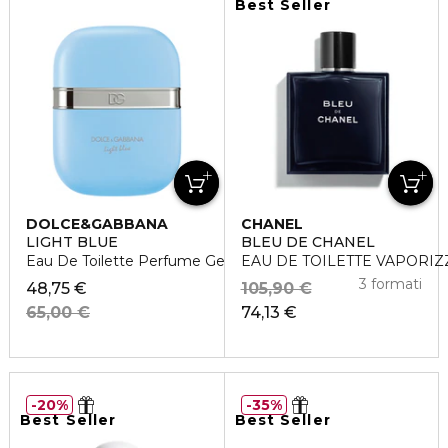
Best Seller
DOLCE&GABBANA
CHANEL
LIGHT BLUE
BLEU DE CHANEL
Eau De Toilette Perfume Gel
EAU DE TOILETTE VAPORI
3 formati
48,75 €
105,90 €
65,00 €
74,13 €
20%
35%
Best Seller
Best Seller