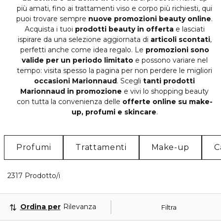
più amati, fino ai trattamenti viso e corpo più richiesti, qui
puoi trovare sempre
nuove promozioni beauty online
.
Acquista i tuoi
prodotti beauty in offerta
e lasciati
ispirare da una selezione aggiornata di
articoli scontati
,
perfetti anche come idea regalo. Le
promozioni sono
valide per un periodo limitato
e possono variare nel
tempo: visita spesso la pagina per non perdere le migliori
occasioni Marionnaud
.
Scegli
tanti prodotti
Marionnaud in promozione
e vivi lo shopping beauty
con tutta la convenienza delle
offerte online su make-
up, profumi e skincare
.
Profumi
Trattamenti
Make-up
C
40 Prodotti visualizzati
2317 Prodotto/i
Ordina per
Rilevanza
Filtra