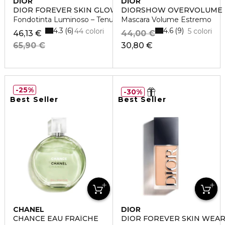
DIOR
DIOR
DIOR FOREVER SKIN GLOW
DIORSHOW OVERVOLUME
Fondotinta Luminoso – Tenuta 24 Ore e Idratazione 48 Ore
Mascara Volume Estremo
4.3
4.6
6
9
44 colori
5 colori
46,13 €
44,00 €
65,90 €
30,80 €
25%
30%
Best Seller
Best Seller
CHANEL
DIOR
CHANCE EAU FRAÎCHE
DIOR FOREVER SKIN WEA