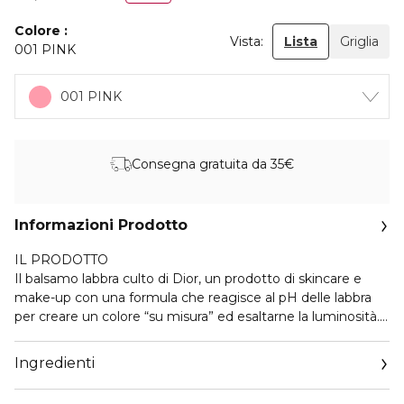
Colore
Vista:
Lista
Griglia
001 PINK
001 PINK
Consegna gratuita da 35€
Informazioni Prodotto
IL PRODOTTO
Il balsamo labbra culto di Dior, un prodotto di skincare e
make-up con una formula che reagisce al pH delle labbra
per creare un colore “su misura” ed esaltarne la luminosità.
LE TONALITÀ
Ingredienti
Una gamma di 20 tonalità e 2 sotto-toni.