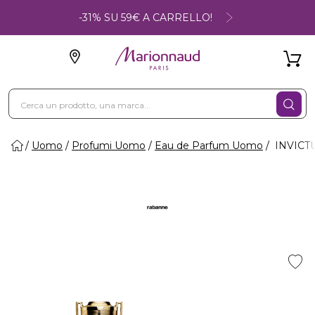
-31% SU 59€ A CARRELLO!
Uomo
Profumi Uomo
Eau de Parfum Uomo
INVICTU