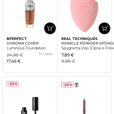
BPERFECT
REAL TECHNIQUES
CHROMA COVER
MIRACLE POWDER SPONG
Luminous Foundation
Spugnetta Viso (Cipria e Polve
31 colori
24,95 €
7,89 €
17,46 €
9,86 €
20%
20%