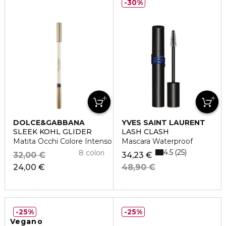
30%
DOLCE&GABBANA
YVES SAINT LAURENT
SLEEK KOHL GLIDER
LASH CLASH
Matita Occhi Colore Intenso A Tenuta 10H
Mascara Waterproof
4.5
25
8 colori
32,00 €
34,23 €
24,00 €
48,90 €
25%
25%
Vegano