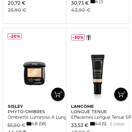
4
1
20,72 €
30,73 €
25,90 €
43,90 €
20%
30%
SISLEY
LANCÔME
PHYTO-OMBRES
LONGUE TENUE
Ombretto Luminoso A Lunga Tenuta
Effacernes Longue Tenue S
4.8
4.6
58
5
5 colori
55,50 €
33,53 €