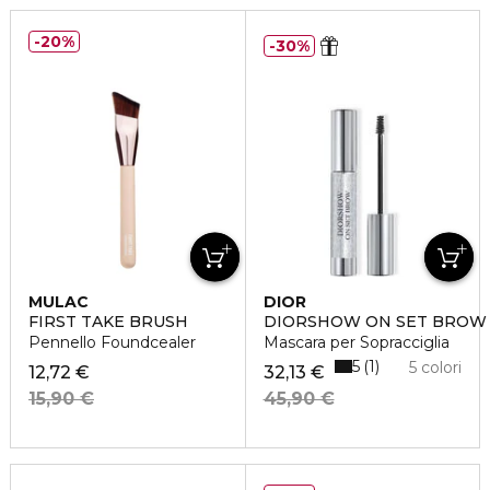
20%
30%
MULAC
DIOR
FIRST TAKE BRUSH
DIORSHOW ON SET BROW
Pennello Foundcealer
Mascara per Sopracciglia
5
1
5 colori
12,72 €
32,13 €
15,90 €
45,90 €