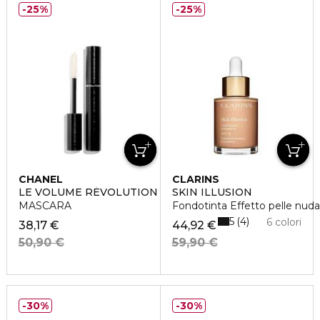
25%
25%
CHANEL
CLARINS
LE VOLUME RÉVOLUTION DE CHANEL
SKIN ILLUSION
MASCARA
Fondotinta Effetto pelle nuda
5
4
6 colori
38,17 €
44,92 €
50,90 €
59,90 €
30%
30%