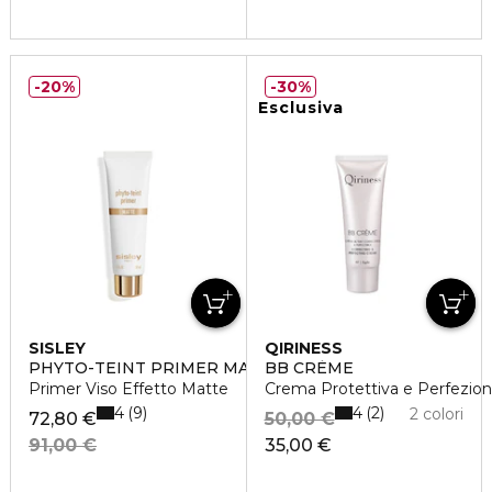
20%
30%
Esclusiva
SISLEY
QIRINESS
PHYTO-TEINT PRIMER MATTE
BB CRÈME
Primer Viso Effetto Matte
Crema Protettiva e Perfezio
4
4
9
2
2 colori
72,80 €
50,00 €
91,00 €
35,00 €