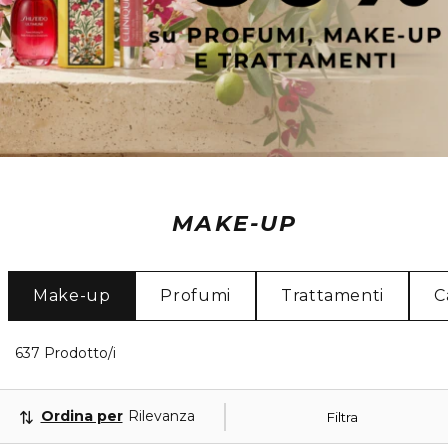
MAKE-UP
Make-up
Profumi
Trattamenti
C
40 Prodotti visualizzati
637 Prodotto/i
Ordina per
Rilevanza
Filtra