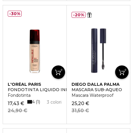
30%
20%
L'ORÉAL PARIS
DIEGO DALLA PALMA
FONDOTINTA LIQUIDO INFAILLIBLE 32H FRESH WEAR
MASCARA SUB-AQUEO
Fondotinta
Mascara Waterproof
4
1
3 colori
17,43 €
25,20 €
24,90 €
31,50 €