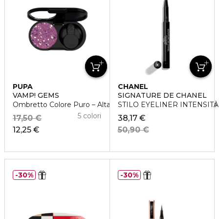
PUPA
CHANEL
VAMP! GEMS
SIGNATURE DE CHANEL
Ombretto Colore Puro – Alta Pigmentazione – Multi-Effetto
STILO EYELINER INTENSIT
5 colori
17,50 €
38,17 €
12,25 €
50,90 €
30%
30%