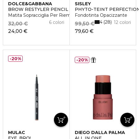
DOLCE&GABBANA
SISLEY
BROW RESTYLER PENCIL
PHYTO-TEINT PERFECTIO
Matita Sopracciglia Per Riempire E Modellare A Tenuta 16H
Fondotinta Opacizzante
4
28
6 colori
12 colori
32,00 €
99,50 €
24,00 €
79,60 €
20%
20%
MULAC
DIEGO DALLA PALMA
EYE, BRO!
ALL IN ONE