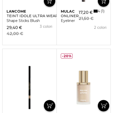
4
1
LANCÔME
MULAC
17,20 €
TEINT IDOLE ULTRA WEAR
ONLINER
21,50 €
Shape Sticks Blush
Eyeliner
3 colori
29,40 €
2 colori
42,00 €
20%