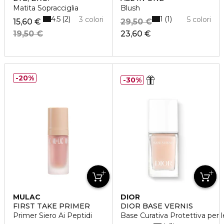
Matita Sopracciglia
Blush
4.5
1
2
1
3 colori
5 colori
15,60 €
29,50 €
19,50 €
23,60 €
20%
30%
MULAC
DIOR
FIRST TAKE PRIMER
DIOR BASE VERNIS
Primer Siero Ai Peptidi
Base Curativa Protettiva per 