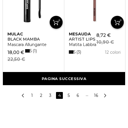
MULAC
MESAUDA
8,72 €
BLACK MAMBA
ARTIST LIPS
10,90 €
Mascara Allungante
Matita Labbra
5
1
5
3
18,00 €
12 colori
22,50 €
PAGINA SUCCESSIVA
1
2
3
4
5
6
···
16