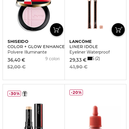
SHISEIDO
LANCÔME
COLOR + GLOW ENHANCER
LINER IDÔLE
Polvere Illuminante
Eyeliner Waterproof
5
2
9 colori
36,40 €
29,33 €
52,00 €
41,90 €
20%
30%