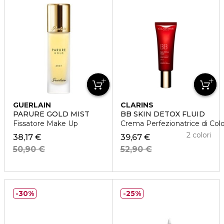
GUERLAIN
CLARINS
PARURE GOLD MIST
BB SKIN DETOX FLUID
Fissatore Make Up
Crema Perfezionatrice di Colo
2 colori
38,17 €
39,67 €
50,90 €
52,90 €
30%
25%