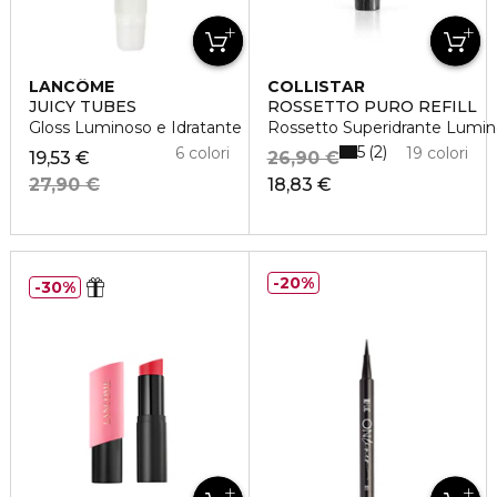
LANCÔME
COLLISTAR
JUICY TUBES
ROSSETTO PURO REFILL
Gloss Luminoso e Idratante
Rossetto Superidrante Lumi
5
2
6 colori
19 colori
19,53 €
26,90 €
27,90 €
18,83 €
20%
30%