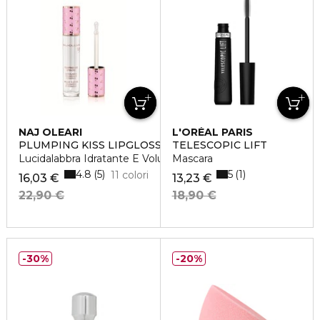
NAJ OLEARI
L'ORÉAL PARIS
PLUMPING KISS LIPGLOSS
TELESCOPIC LIFT
Lucidalabbra Idratante E Volumizzante
Mascara
4.8
5
5
1
11 colori
16,03 €
13,23 €
22,90 €
18,90 €
30%
20%