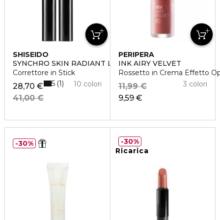
SHISEIDO
PERIPERA
SYNCHRO SKIN RADIANT LIFTING
INK AIRY VELVET
Correttore in Stick
Rossetto in Crema Effetto O
5
1
10 colori
3 colori
28,70 €
11,99 €
41,00 €
9,59 €
30%
30%
Ricarica