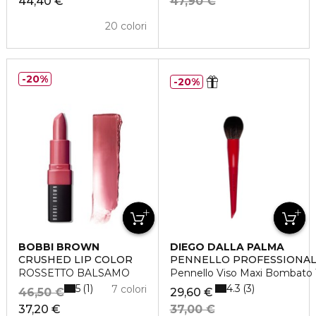
44,40 €
47,90 €
20 colori
20%
20%
BOBBI BROWN
DIEGO DALLA PALMA
CRUSHED LIP COLOR
PENNELLO PROFESSIONA
ROSSETTO BALSAMO
Pennello Viso Maxi Bombato T
5
4.3
1
3
7 colori
46,50 €
29,60 €
37,20 €
37,00 €