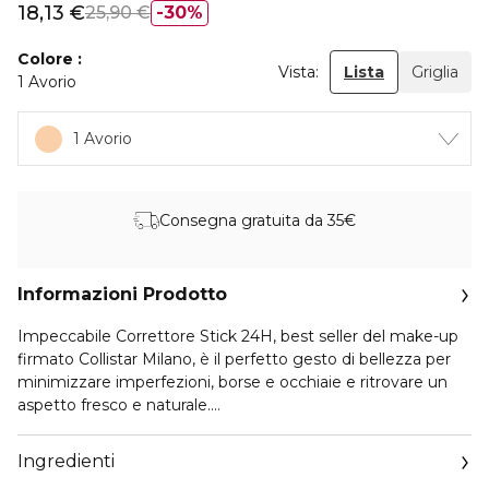
18,13 €
25,90 €
30%
Colore
Vista:
Lista
Griglia
1 Avorio
1 Avorio
Consegna gratuita da 35€
Informazioni Prodotto
Impeccabile Correttore Stick 24H, best seller del make-up
firmato Collistar Milano, è il perfetto gesto di bellezza per
minimizzare imperfezioni, borse e occhiaie e ritrovare un
aspetto fresco e naturale.
Idratante e al tempo stesso protettivo, avvolge la pelle e la
rispetta, grazie alla nuova formula che contiene preziosi
Ingredienti
attivi skincare italiani e sostenibili.