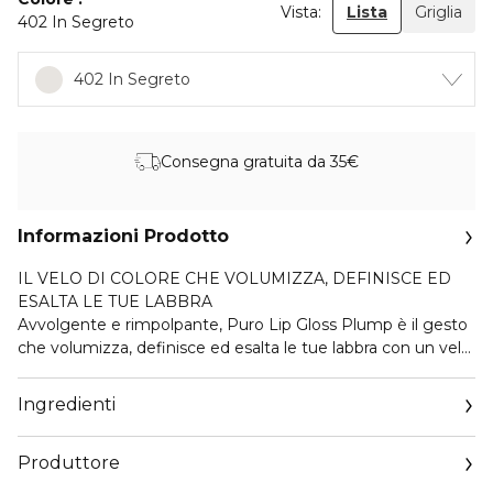
Vista:
Lista
Griglia
402 In Segreto
402 In Segreto
Consegna gratuita da 35€
Informazioni Prodotto
IL VELO DI COLORE CHE VOLUMIZZA, DEFINISCE ED
ESALTA LE TUE LABBRA
Avvolgente e rimpolpante, Puro Lip Gloss Plump è il gesto
che volumizza, definisce ed esalta le tue labbra con un velo
di colore.
La sua texture corposa contiene un Complesso
Ingredienti
Volumizzante a base di ingredienti funzionali di origine
naturale, per un effetto plumping immediato e labbra
Produttore
visibilmente più piene e rosate — il tutto con la delicatezza
di una formula pensata per il massimo comfort.