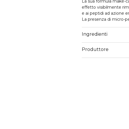
La sua formula make-car
effetto visibilmente rim
e ai peptidi ad azione 
La presenza di micro-pe
le discromie senza unger
Realizzato in una tonali
Ingredienti
con un risultato lumino
Arricchito con peptidi 
Produttore
idratante.
Email
support@mulaccosmet