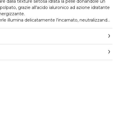
e dalla texture setosa idrata la pelle donandole un
polpato, grazie all'acido ialuronico ad azione idratante
energizzante.
rle illumina delicatamente l’incarnato, neutralizzando
e la pelle.
tà universale, studiata per valorizzare ogni fototipo
so e naturale.
ad azione energizzante e acido ialuronico ad azione
ics.com