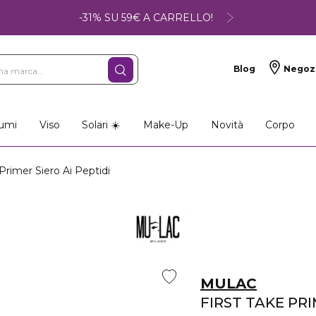
-31% SU 59€ A CARRELLO!
Blog
Negoz
umi
Viso
Solari ☀️
Make-Up
Novità
Corpo
imer Siero Ai Peptidi
MULAC
FIRST TAKE PR