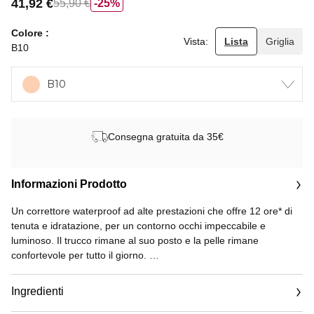
41,92 €
55,90 €
25%
Colore
Vista:
Lista
Griglia
B10
B10
Consegna gratuita da 35€
Informazioni Prodotto
Un correttore waterproof ad alte prestazioni che offre 12 ore* di
tenuta e idratazione, per un contorno occhi impeccabile e
luminoso. Il trucco rimane al suo posto e la pelle rimane
confortevole per tutto il giorno.
La sua formula ultraleggera si fonde con la pelle, per un finish
Ingredienti
impeccabile e una coprenza modulabile da media a totale. Le