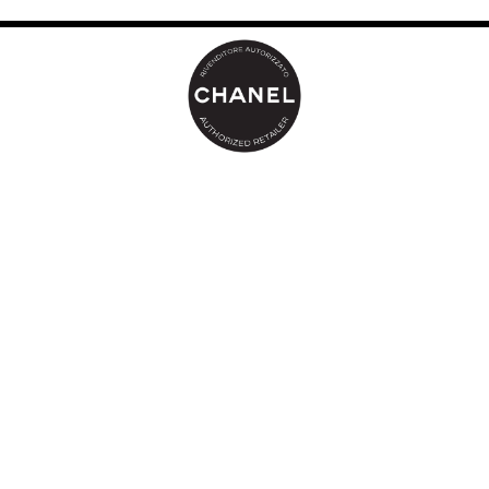
applicazione, da effettuare da sole o in sovrapposizione per
creare una grande varietà di look make up.
Una consistenza in polvere sensoriale, leggera e ultra-delicata, la
cui formula arricchita con olio di salvia dona confort e assicura
una lunga tenuta fino a 8 ore*. In un solo gesto, il colore veste la
zona dello sguardo su cui si applica. L’ombretto si fonde
perfettamente sulla palpebra per un effetto “seconda pelle”.
Un packaging iconico dall’eleganza inimitabile, impreziosito dalla
doppia C incisa, che racchiude un ampio specchio e 3 applicatori
versatili: un applicatore bianco in spugna per applicare l’ombretto
e un pennello in setole sintetiche a doppia estremità (un pennello
eyeliner a punta obliqua per un’applicazione precisa e un
pennello per sfumare).
* Auto-valutazione (confort) e valutazione clinica (tenuta) su un
campione di 20 volontarie.