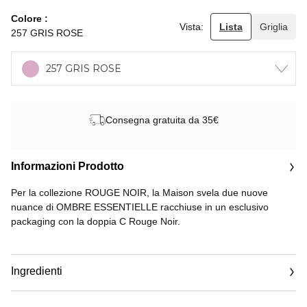
Colore
Vista:
Lista
Griglia
257 GRIS ROSE
257 GRIS ROSE
Consegna gratuita da 35€
Informazioni Prodotto
Per la collezione ROUGE NOIR, la Maison svela due nuove
nuance di OMBRE ESSENTIELLE racchiuse in un esclusivo
packaging con la doppia C Rouge Noir.
Vestire le palpebre di una tinta intensa, sottolineare lo sguardo
con una linea grafica di eyeliner o accentuare le sopracciglia con
Ingredienti
un tocco di colore deciso: con OMBRE ESSENTIELLE, CHANEL
immagina un ombretto che offre 3 diverse modalità di