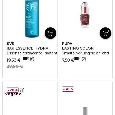
SVR
PUPA
[B3] ESSENCE HYDRA
LASTING COLOR
Essenza fortificante Idratante, ripolpante
Smalto per unghie brillanti
5
4
6
2
19,53 €
7,50 €
27,90 €
30%
20%
Vegano