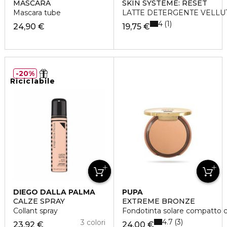
MASCARA
SKIN SYSTÈME: RESET
Mascara tube
LATTE DETERGENTE VELLU
4
1
24,90 €
19,75 €
20%
Riciclabile
DIEGO DALLA PALMA
PUPA
CALZE SPRAY
EXTREME BRONZE
Collant spray
Fondotinta solare compatto 
4.7
3
3 colori
23,92 €
24,00 €