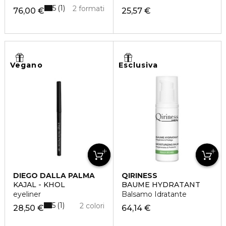
5
1
2 formati
76,00 €
25,57 €
Vegano
Esclusiva
DIEGO DALLA PALMA
QIRINESS
KAJAL - KHOL
BAUME HYDRATANT
eyeliner
Balsamo Idratante
5
1
2 colori
28,50 €
64,14 €