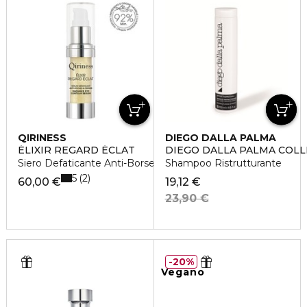
QIRINESS
DIEGO DALLA PALMA
ÉLIXIR REGARD ÉCLAT
DIEGO DALLA PALMA COLL
Siero Defaticante Anti-Borse & Occhiaie
Shampoo Ristrutturante
5
2
60,00 €
19,12 €
23,90 €
20%
Vegano