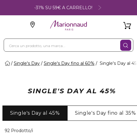
-31% SU 59€ A CARRELLO!
Single's Day
Single's Day fino al 60%
Single's Day al 4
SINGLE'S DAY AL 45%
Single's Day al 45%
Single's Day fino al 35%
40 Prodotti visualizzati
92 Prodotto/i