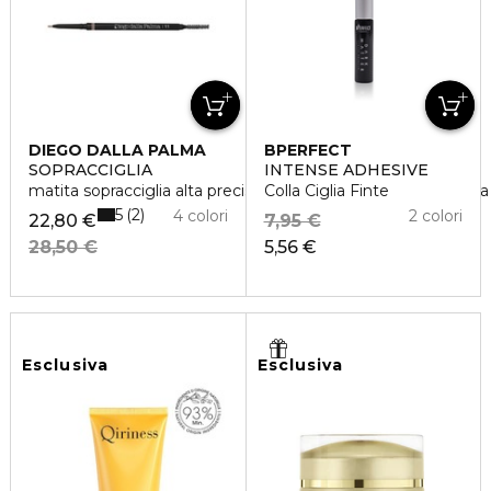
DIEGO DALLA PALMA
BPERFECT
SOPRACCIGLIA
INTENSE ADHESIVE
matita sopracciglia alta precisone resistente all'acqua - lung
Colla Ciglia Finte
5
2
4 colori
2 colori
22,80 €
7,95 €
28,50 €
5,56 €
Esclusiva
Esclusiva