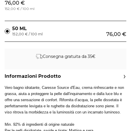
76,00 €
152,00 € / 100 ml
50 ML
76,00 €
152,00 € / 100 ml
Consegna gratuita da 35€
Informazioni Prodotto
Vero bagno idratante, Caresse Source d'Eau, crema rinfrescante e non
grassa, aiuta a proteggere la pelle dall'inquinamento e dalla luce blu e
offre una sensazione di confort. Rifornita d’acqua, la pelle dissetata è
perfettamente levigata e le rughette da disidratazione sono piene. Il
viso ritrova la morbidezza e la luminosità con un incarnato luminoso.
Min. 92% di ingredienti di origine naturale
Per le pelli disidratate, ruvide e tirate: Mattina e sera.