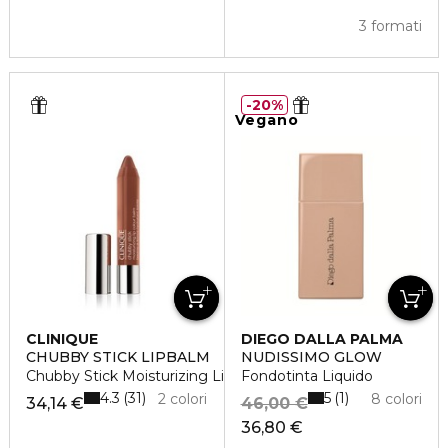
3 formati
20%
Vegano
CLINIQUE
DIEGO DALLA PALMA
CHUBBY STICK LIPBALM
NUDISSIMO GLOW
Chubby Stick Moisturizing Lip Balm
Fondotinta Liquido
4.3
5
31
1
2 colori
8 colori
34,14 €
46,00 €
36,80 €