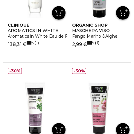
CLINIQUE
ORGANIC SHOP
AROMATICS IN WHITE
MASCHERA VISO
Aromatics in White Eau de Parfum
Fango Marino &Alghe
5
5
1
1
138,31 €
2,99 €
30%
30%