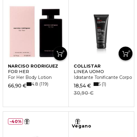
NARCISO RODRIGUEZ
COLLISTAR
FOR HER
LINEA UOMO
For Her Body Lotion
Idratante Tonificante Corpo
4.8
5
119
1
66,90 €
18,54 €
30,90 €
40%
Vegano