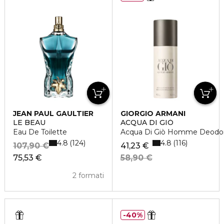
JEAN PAUL GAULTIER
GIORGIO ARMANI
LE BEAU
ACQUA DI GIÒ
Eau De Toilette
Acqua Di Giò Homme Deodo
4.8
4.8
124
116
107,90 €
41,23 €
75,53 €
58,90 €
2 formati
40%