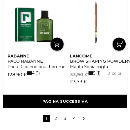
RABANNE
LANCÔME
PACO RABANNE
BRÔW SHAPING POWDERY
Paco Rabanne pour homme eau de toilette spray
Matita Sopracciglia
4
5
1
1
3 colori
128,90 €
33,90 €
23,73 €
PAGINA SUCCESSIVA
1
2
3
4