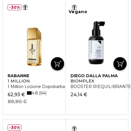
30%
Vegano
RABANNE
DIEGO DALLA PALMA
1 MILLION
BIOMPLEX
1 Million Lozione Dopobarba
BOOSTER RIEQUILIBRANTE 
4.8
64
62,93 €
24,14 €
89,90 €
30%