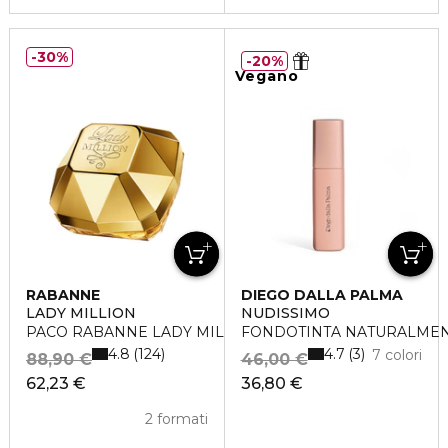
30%
20%
Vegano
RABANNE
DIEGO DALLA PALMA
LADY MILLION
NUDISSIMO
PACO RABANNE LADY MILLION Eau de Parfum
FONDOTINTA NATURALME
4.8
4.7
124
3
7 colori
88,90 €
46,00 €
62,23 €
36,80 €
2 formati