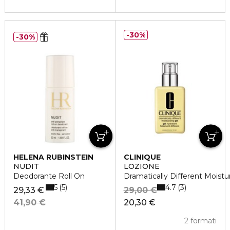
30%
30%
HELENA RUBINSTEIN
CLINIQUE
NUDIT
LOZIONE
Deodorante Roll On
Dramatically Different Moistu
5
4.7
5
3
29,33 €
29,00 €
41,90 €
20,30 €
2 formati