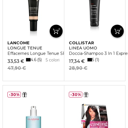
LANCÔME
COLLISTAR
LONGUE TENUE
LINEA UOMO
Effacernes Longue Tenue SPF30
Doccia-Shampoo 3 In 1 Expre
4.6
5
5
1
5 colori
33,53 €
17,34 €
47,90 €
28,90 €
30%
30%