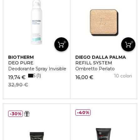
BIOTHERM
DIEGO DALLA PALMA
DEO PURE
REFILL SYSTEM
Deodorante Spray Invisible
Ombretto Perlato
5
1
10 colori
19,74 €
16,00 €
32,90 €
40%
30%