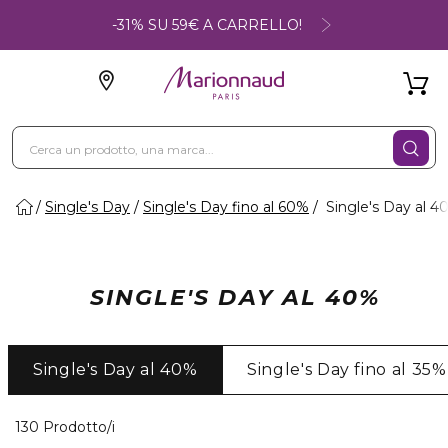
-31% SU 59€ A CARRELLO!
Single's Day
Single's Day fino al 60%
Single's Day al 4
SINGLE'S DAY AL 40%
Single's Day al 40%
Single's Day fino al 35%
40 Prodotti visualizzati
130 Prodotto/i