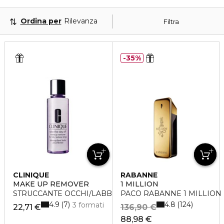
Ordina per
Rilevanza
Filtra
35%
CLINIQUE
RABANNE
MAKE UP REMOVER
1 MILLION
STRUCCANTE OCCHI/LABBRA TAKE THE DAY OFF
PACO RABANNE 1 MILLION Ea
4.9
4.8
7
124
3 formati
22,71 €
136,90 €
88,98 €