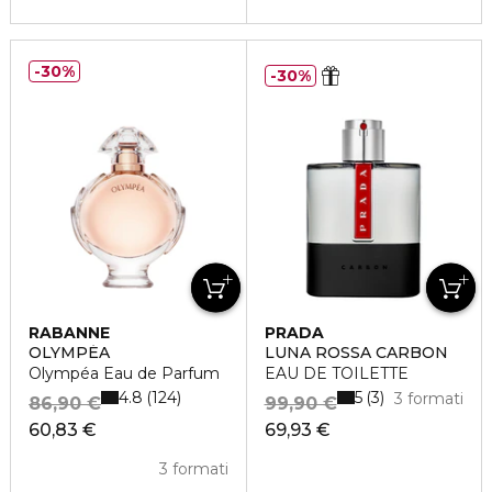
30%
30%
RABANNE
PRADA
OLYMPÉA
LUNA ROSSA CARBON
Olympéa Eau de Parfum
EAU DE TOILETTE
4.8
5
124
3
3 formati
86,90 €
99,90 €
60,83 €
69,93 €
3 formati