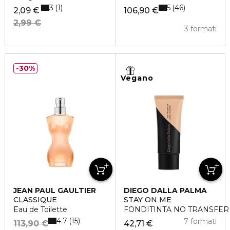
3
5
1
46
2,09 €
106,90 €
2,99 €
3 formati
30%
Vegano
JEAN PAUL GAULTIER
DIEGO DALLA PALMA
CLASSIQUE
STAY ON ME
Eau de Toilette
FONDITINTA NO TRANSFER
4.7
15
7 formati
113,90 €
42,71 €