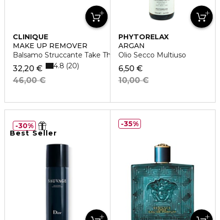
CLINIQUE
PHYTORELAX
MAKE UP REMOVER
ARGAN
Balsamo Struccante Take The Day Off
Olio Secco Multiuso
4.8
20
32,20 €
6,50 €
46,00 €
10,00 €
35%
30%
Best Seller