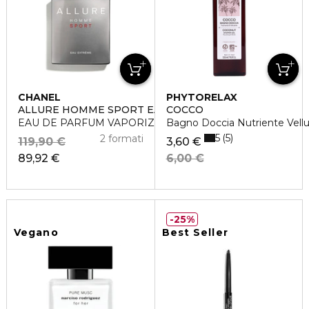
CHANEL
PHYTORELAX
ALLURE HOMME SPORT EAU EXTRÊME
COCCO
EAU DE PARFUM VAPORIZZATORE
Bagno Doccia Nutriente Vell
5
5
2 formati
119,90 €
3,60 €
89,92 €
6,00 €
25%
Vegano
Best Seller