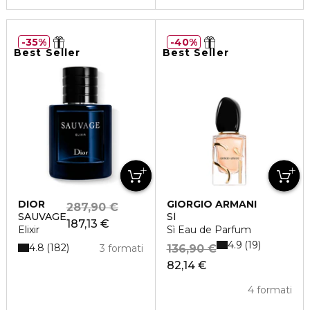
35%
40%
Best Seller
Best Seller
DIOR
GIORGIO ARMANI
287,90 €
SAUVAGE
SÌ
187,13 €
Elixir
Sì Eau de Parfum
4.9
19
4.8
182
3 formati
136,90 €
82,14 €
4 formati