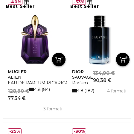
40%
33%
Best Seller
Best Seller
MUGLER
DIOR
134,90 €
ALIEN
SAUVAGE
90,38 €
EAU DE PARFUM RICARICABILE
Parfum
4.8
84
4.8
182
128,90 €
4 formati
77,34 €
3 formati
25%
30%