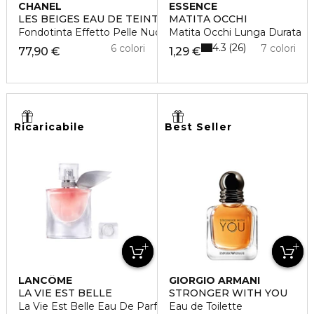
CHANEL
ESSENCE
LES BEIGES EAU DE TEINT
MATITA OCCHI
Fondotinta Effetto Pelle Nuda
Matita Occhi Lunga Durata
4.3
26
6 colori
7 colori
77,90 €
1,29 €
Ricaricabile
Best Seller
LANCÔME
GIORGIO ARMANI
LA VIE EST BELLE
STRONGER WITH YOU
La Vie Est Belle Eau De Parfum
Eau de Toilette