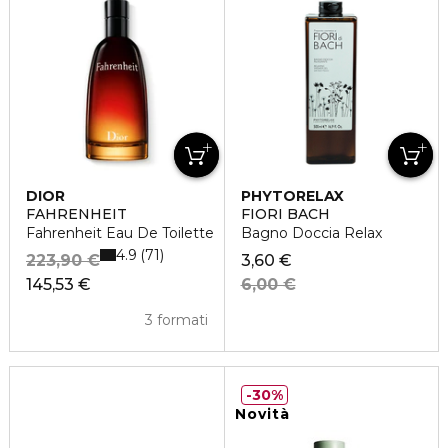
DIOR
PHYTORELAX
FAHRENHEIT
FIORI BACH
Fahrenheit Eau De Toilette
Bagno Doccia Relax
4.9
71
223,90 €
3,60 €
145,53 €
6,00 €
3 formati
30%
Novità