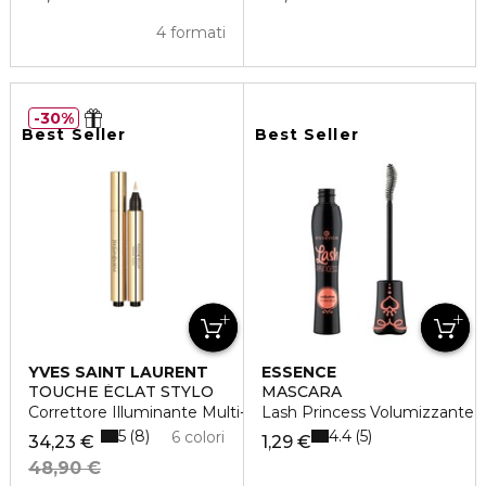
4 formati
30%
Best Seller
Best Seller
YVES SAINT LAURENT
ESSENCE
TOUCHE ÉCLAT STYLO
MASCARA
Correttore Illuminante Multi-Uso
Lash Princess Volumizzante
5
4.4
8
5
6 colori
34,23 €
1,29 €
48,90 €