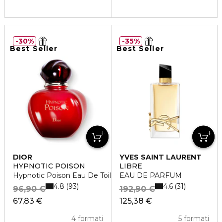
30%
35%
Best Seller
Best Seller
DIOR
YVES SAINT LAURENT
HYPNOTIC POISON
LIBRE
Hypnotic Poison Eau De Toilette
EAU DE PARFUM
4.8
4.6
93
31
96,90 €
192,90 €
67,83 €
125,38 €
4 formati
5 formati