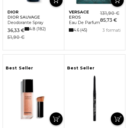
DIOR
VERSACE
131,90 €
DIOR SAUVAGE
EROS
85,73 €
Deodorante Spray
Eau De Parfum
4.8
182
4.6
45
36,33 €
3 formati
51,90 €
Best Seller
Best Seller