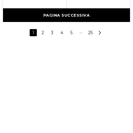
PAGINA SUCCESSIVA
1
2
3
4
5
···
25