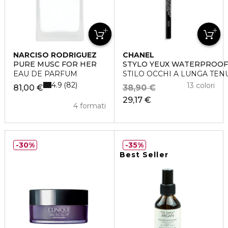
NARCISO RODRIGUEZ
CHANEL
PURE MUSC FOR HER
STYLO YEUX WATERPROOF
EAU DE PARFUM
STILO OCCHI A LUNGA TEN
4.9
82
13 colori
81,00 €
38,90 €
29,17 €
4 formati
30%
35%
Best Seller