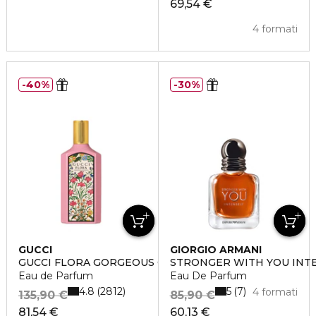
69,54 €
4 formati
40%
30%
GUCCI
GIORGIO ARMANI
GUCCI FLORA GORGEOUS GARDENIA
STRONGER WITH YOU INT
Eau de Parfum
Eau De Parfum
4.8
5
2812
7
4 formati
135,90 €
85,90 €
81,54 €
60,13 €