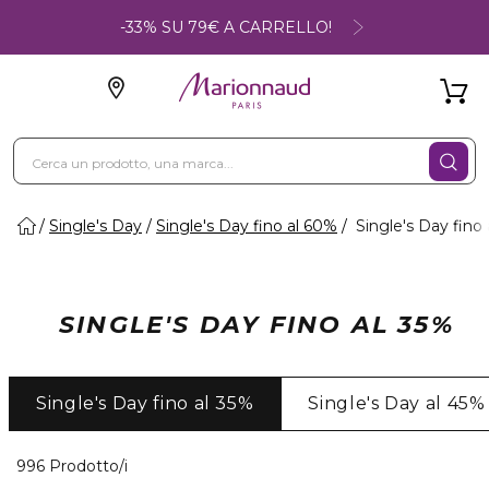
-33% SU 79€ A CARRELLO!
Single's Day
Single's Day fino al 60%
Single's Day fino 
SINGLE'S DAY FINO AL 35%
Single's Day fino al 35%
Single's Day al 45%
40 Prodotti visualizzati
996 Prodotto/i