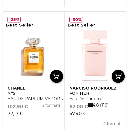
25%
30%
Best Seller
Best Seller
CHANEL
NARCISO RODRIGUEZ
N°5
FOR HER
EAU DE PARFUM VAPORIZZATORE
Eau De Parfum
4.8
119
3 formati
102,90 €
82,00 €
77,17 €
57,40 €
4 formati