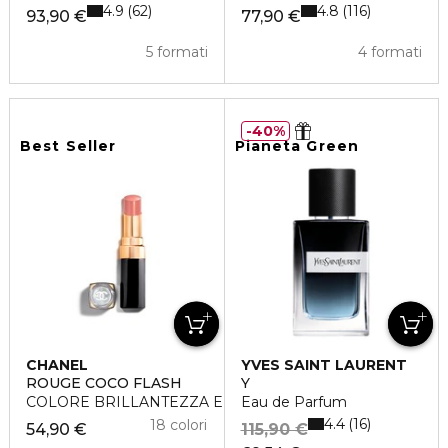
4.9
4.8
62
116
93,90 €
77,90 €
5 formati
4 formati
40%
Best Seller
Pianeta Green
CHANEL
YVES SAINT LAURENT
ROUGE COCO FLASH
Y
COLORE BRILLANTEZZA E INTENSITÀ IN UN FLASH
Eau de Parfum
4.4
16
18 colori
54,90 €
115,90 €