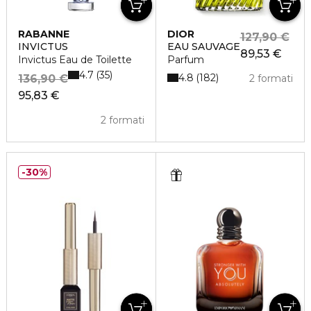
RABANNE
DIOR
127,90 €
INVICTUS
EAU SAUVAGE
89,53 €
Invictus Eau de Toilette
Parfum
4.7
35
4.8
182
136,90 €
2 formati
95,83 €
2 formati
30%