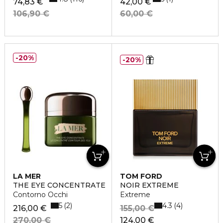
74,83 €
42,00 €
106,90 €
60,00 €
20%
20%
LA MER
TOM FORD
THE EYE CONCENTRATE
NOIR EXTREME
Contorno Occhi
Extreme
5
4.3
2
4
216,00 €
155,00 €
270,00 €
124,00 €