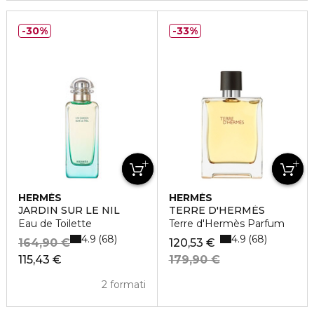
30%
33%
HERMÈS
HERMÈS
JARDIN SUR LE NIL
TERRE D'HERMÈS
Eau de Toilette
Terre d'Hermès Parfum
4.9
4.9
68
68
164,90 €
120,53 €
115,43 €
179,90 €
2 formati