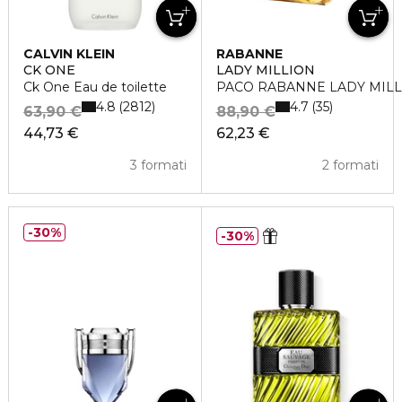
CALVIN KLEIN
RABANNE
CK ONE
LADY MILLION
Ck One Eau de toilette
PACO RABANNE LADY MILLI
4.8
4.7
2812
35
63,90 €
88,90 €
44,73 €
62,23 €
3 formati
2 formati
30%
30%