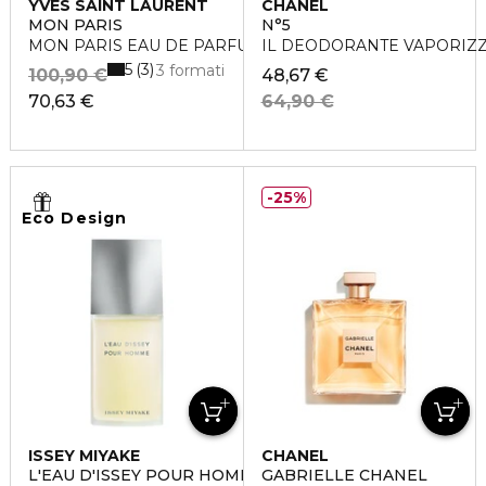
YVES SAINT LAURENT
CHANEL
MON PARIS
N°5
MON PARIS EAU DE PARFUM
IL DEODORANTE VAPORIZ
5
3
3 formati
100,90 €
48,67 €
70,63 €
64,90 €
25%
Eco Design
ISSEY MIYAKE
CHANEL
L'EAU D'ISSEY POUR HOMME
GABRIELLE CHANEL