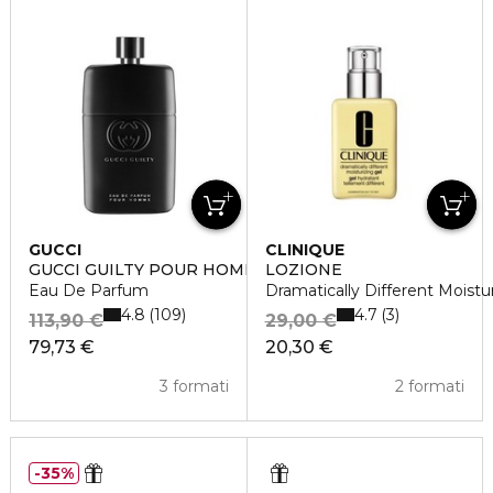
GUCCI
CLINIQUE
GUCCI GUILTY POUR HOMME
LOZIONE
Eau De Parfum
Dramatically Different Moistu
4.8
4.7
109
3
113,90 €
29,00 €
79,73 €
20,30 €
3 formati
2 formati
35%