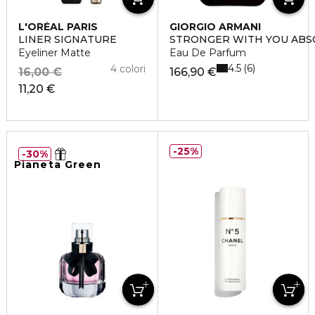
L'ORÉAL PARIS
GIORGIO ARMANI
LINER SIGNATURE
STRONGER WITH YOU ABS
Eyeliner Matte
Eau De Parfum
4.5
6
4 colori
16,00 €
166,90 €
11,20 €
25%
30%
Pianeta Green