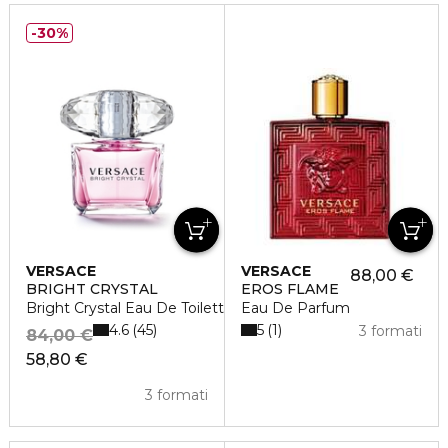
30%
VERSACE
VERSACE
88,00 €
BRIGHT CRYSTAL
EROS FLAME
Bright Crystal Eau De Toilette Vaporisateur
Eau De Parfum
4.6
5
45
1
3 formati
84,00 €
58,80 €
3 formati