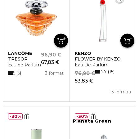
LANCÔME
KENZO
96,90 €
TRÉSOR
FLOWER BY KENZO
67,83 €
Eau de Parfum
Eau De Parfum
4.7
15
5
5
3 formati
76,90 €
53,83 €
3 formati
30%
30%
Pianeta Green