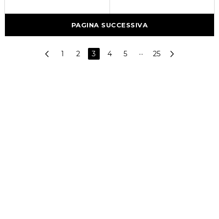
PAGINA SUCCESSIVA
1
2
3
4
5
···
25