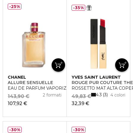
25%
35%
CHANEL
YVES SAINT LAURENT
ALLURE SENSUELLE
ROUGE PUR COUTURE THE
EAU DE PARFUM VAPORIZZATORE
ROSSETTO MAT ALTA COPE
4.3
3
2 formati
4 colori
143,90 €
49,83 €
107,92 €
32,39 €
30%
30%