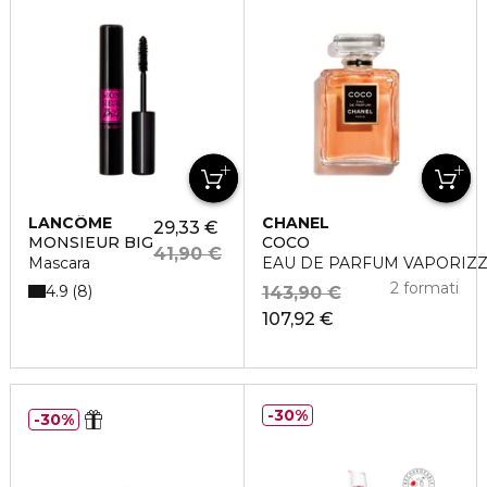
LANCÔME
CHANEL
29,33 €
MONSIEUR BIG
COCO
41,90 €
Mascara
EAU DE PARFUM VAPORIZ
2 formati
4.9
8
143,90 €
107,92 €
30%
30%