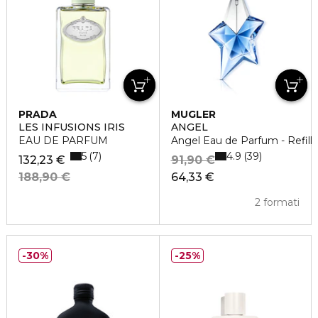
PRADA
MUGLER
LES INFUSIONS IRIS
ANGEL
EAU DE PARFUM
Angel Eau de Parfum - Refill
5
4.9
7
39
132,23 €
91,90 €
188,90 €
64,33 €
2 formati
30%
25%