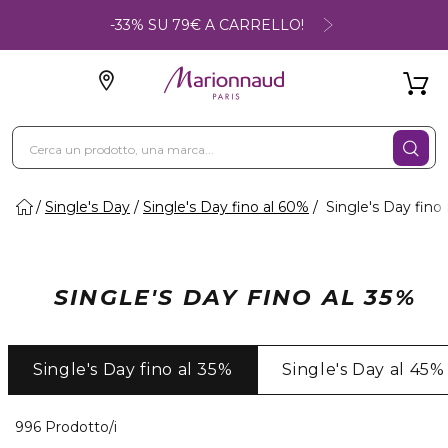
-33% SU 79€ A CARRELLO!
Single's Day
Single's Day fino al 60%
Single's Day fino 
SINGLE'S DAY FINO AL 35%
Single's Day fino al 35%
Single's Day al 45%
40 Prodotti visualizzati
996 Prodotto/i