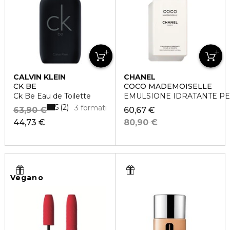
CALVIN KLEIN
CHANEL
CK BE
COCO MADEMOISELLE
Ck Be Eau de Toilette
EMULSIONE IDRATANTE PE
5
2
3 formati
63,90 €
60,67 €
44,73 €
80,90 €
Vegano