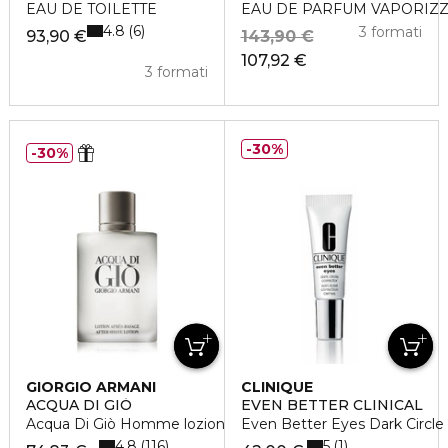
EAU DE TOILETTE
EAU DE PARFUM VAPORIZ
4.8
6
3 formati
93,90 €
143,90 €
107,92 €
3 formati
30%
30%
GIORGIO ARMANI
CLINIQUE
ACQUA DI GIÒ
EVEN BETTER CLINICAL
Acqua Di Giò Homme lozione dopobarba
Even Better Eyes Dark Circle
4.8
5
116
1