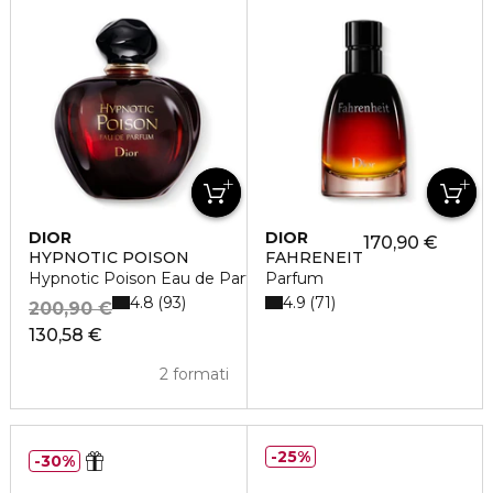
DIOR
DIOR
170,90 €
HYPNOTIC POISON
FAHRENEIT
Hypnotic Poison Eau de Parfum
Parfum
4.8
4.9
93
71
200,90 €
130,58 €
2 formati
25%
30%