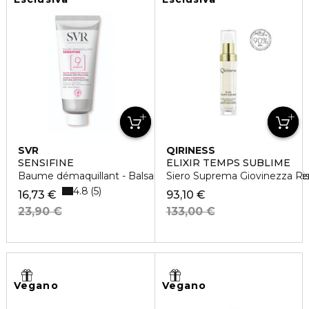
SVR
QIRINESS
SENSIFINE
ÈLIXIR TEMPS SUBLIME
Baume démaquillant - Balsamo detergente doppia azione e
Siero Suprema Giovinezza Ris
4.8
5
16,73 €
93,10 €
23,90 €
133,00 €
Vegano
Vegano