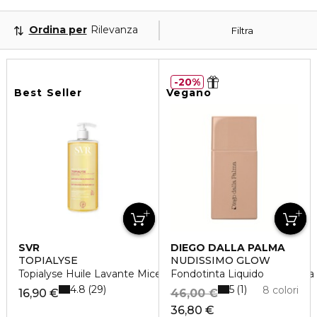
Ordina per
Rilevanza
Filtra
20%
Best Seller
Vegano
SVR
DIEGO DALLA PALMA
TOPIALYSE
NUDISSIMO GLOW
Topialyse Huile Lavante Micellaire-Formato Convenienza Da 
Fondotinta Liquido
4.8
5
29
1
8 colori
16,90 €
46,00 €
36,80 €