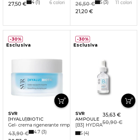
4
5
1
3
6 colori
11 colori
27,50 €
26,50 €
21,20 €
30%
30%
Esclusiva
Esclusiva
SVR
SVR
35,63 €
[HYALU]BIOTIC
AMPOULE
50,90 €
Gel- crema rigenerante rimpolpante
[B3] HYDRA
4.7
3
5
4
43,90 €