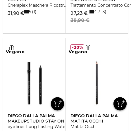
Cheraplex Maschera Ricostruisce e Ripara
Trattamento Concentrato Con
5
4.7
1
3
31,90 €
27,23 €
38,90 €
20%
Vegano
Vegano
DIEGO DALLA PALMA
DIEGO DALLA PALMA
MAKEUPSTUDIO STAY ON ME
MATITA OCCHI
eye liner Long Lasting Water resistant
Matita Occhi