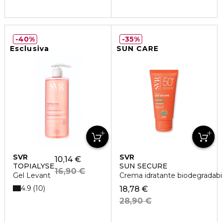
40%
35%
Esclusiva
SUN CARE
SVR
SVR
10,14 €
TOPIALYSE
SUN SECURE
16,90 €
Gel Levant
Crema idratante biodegradab
4.9
10
18,78 €
28,90 €