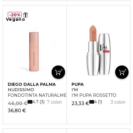
20%
Vegano
DIEGO DALLA PALMA
PUPA
NUDISSIMO
I'M
FONDOTINTA NATURALMENTE OPACO
I'M PUPA ROSSETTO
4.7
4
3
1
7 colori
3 colori
46,00 €
23,33 €
36,80 €