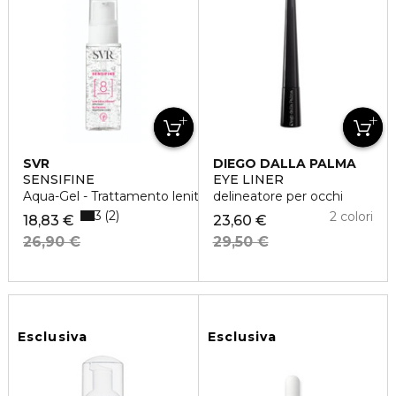
SVR
DIEGO DALLA PALMA
SENSIFINE
EYE LINER
Aqua-Gel - Trattamento lenitivo, idratante
delineatore per occhi
3
2
2 colori
18,83 €
23,60 €
26,90 €
29,50 €
Esclusiva
Esclusiva