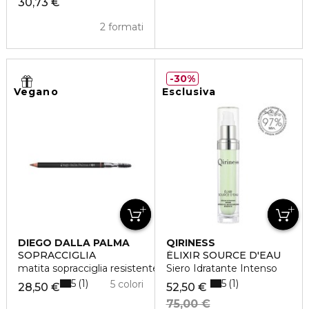
30,73 €
2 formati
30%
Vegano
Esclusiva
DIEGO DALLA PALMA
QIRINESS
SOPRACCIGLIA
ÉLIXIR SOURCE D'EAU
matita sopracciglia resistente all'acqua
Siero Idratante Intenso
5
5
1
1
5 colori
28,50 €
52,50 €
75,00 €