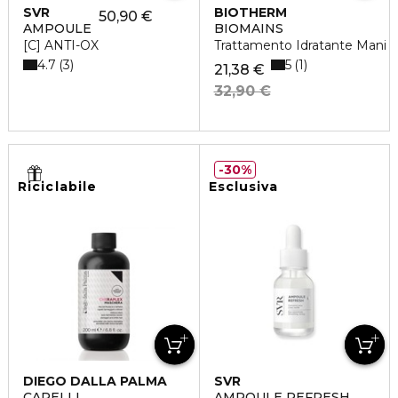
SVR
BIOTHERM
50,90 €
AMPOULE
BIOMAINS
[C] ANTI-OX
Trattamento Idratante Mani
4.7
5
3
1
21,38 €
32,90 €
30%
Riciclabile
Esclusiva
DIEGO DALLA PALMA
SVR
CAPELLI
AMPOULE REFRESH