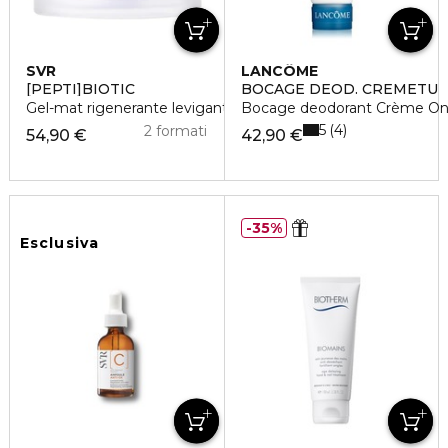
SVR
LANCÔME
[PEPTI]BIOTIC
BOCAGE DEOD. CREMETU
Gel-mat rigenerante levigante
Bocage deodorant Crème On
5
4
2 formati
54,90 €
42,90 €
35%
Esclusiva