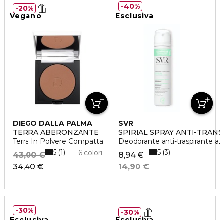
40%
20%
Vegano
Esclusiva
DIEGO DALLA PALMA
SVR
TERRA ABBRONZANTE
SPIRIAL SPRAY ANTI-TRA
Terra In Polvere Compatta
Deodorante anti-traspirante a
5
5
1
3
6 colori
43,00 €
8,94 €
34,40 €
14,90 €
30%
30%
Esclusiva
Esclusiva