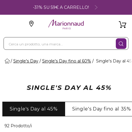
-31% SU 59€ A CARRELLO!
Single's Day
Single's Day fino al 60%
Single's Day al 4
SINGLE'S DAY AL 45%
Single's Day al 45%
Single's Day fino al 35%
40 Prodotti visualizzati
92 Prodotto/i