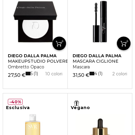
DIEGO DALLA PALMA
DIEGO DALLA PALMA
MAKEUPSTUDIO POLVERE COMPATTA PER OCCHI
MASCARA CIGLIONE
Ombretto Opaco
Mascara
5
4
1
1
10 colori
2 colori
27,50 €
31,50 €
40%
Esclusiva
Vegano